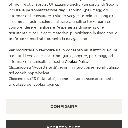
INFORMAZIONI SU DI NOI
offrire i relativi Servizi. Utilizziamo anche vari servizi di Google
inclusa la personalizzazione degli annunci (per maggiori
informazioni, consultare il sito
Privacy e Termini di Google
)
SERVIZI
insieme ai nostri cookie analitici e a quelli di terze parti per
comprendere e migliorare l'esperienza di navigazione
dell'utente e per inviare materiale pubblicitario in linea con le
CONTATTI
preferenze mostrate durante la navigazione.
CI SEGUA
Per modificare o revocare il tuo consenso all’utilizzo di alcuni
o di tutti i cookie, clicca “Configura”, oppure, pe r maggiori
VAI ALLA PAGINA INSTAGRAM DI JAEGER-LE
VAI ALLA PAGINA LINKEDIN DI JAEGER
VAI ALLA PAGINA FACEBOOK DI J
VAI ALLA PAGINA YOUTUBE 
VAI ALLA PAGINA TWIT
VAI ALLA PAGINA 
informazioni, consulta la nostra
Cookie Policy
.
Cliccando su “Accetta tutti”, esprimi il tuo consenso all’utilizzo
ISCRIVERSI ALLA NEWSLETTER
dei cookie sopraindicati.
Cliccando su “Rifiuta tutti”, esprimi il tuo consenso soltanto
all’utilizzo dei cookie tecnici.
STAMPA
CONFIGURA
POLICY SULLA PRIVACY
CONDIZIONI D'USO
CONDIZIONI DI VENDITA
ACCETTA TUTTI
INFORMATIVA SUI COOKIE