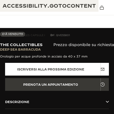
ACCESSIBILITY.GOTOCONTENT
GIÀ VENDUTO
THE COLLECTIBLES CAPSULE I
RIF. QVE55801
THE COLLECTIBLES
Prezzo disponibile su richiesta
THE GOLDEN RATIO MUSICAL SHOW
DEEP SEA BARRACUDA
ECCELLENZA: OLTRE 190 ANNI DI TRADIZIONE
Orologio per acque profonde in acciaio da 40 x 37 mm
IL REVERSO 1931 CAFÉ
CREATIVITÀ: OLTRE 430 BREVETTI
ISCRIVERSI ALLA PROSSIMA EDIZIONE
GARANZIA JAEGER-LECOULTRE
INGEGNO: OLTRE 1.400 CALIBRI
GARANZIA DEI SEGNATEMPO
MOSTRA “THE PERPETUAL
MAESTRIA: 108 MESTIERI
PRENOTA UN APPUNTAMENTO
TIMEKEEPER”
GARANZIA ATMOS
THE DREAM SHAPER
DESCRIZIONE
REVERSO STORIES