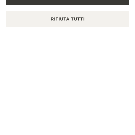
RIFIUTA TUTTI
MASTER ULTRA THIN
DATE