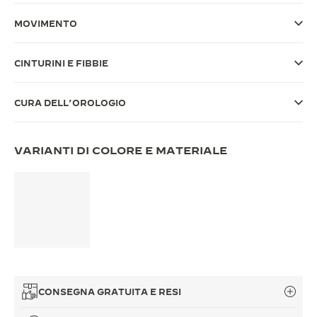
THE SOUND MAKER
MOVIMENTO
THE STELLAR ODYSSEY
CINTURINI E FIBBIE
THE PRECISION PIONEER
CURA DELL’OROLOGIO
VEDERE TUTTI GLI EVENTI
VARIANTI DI COLORE E MATERIALE
CONSEGNA GRATUITA E RESI