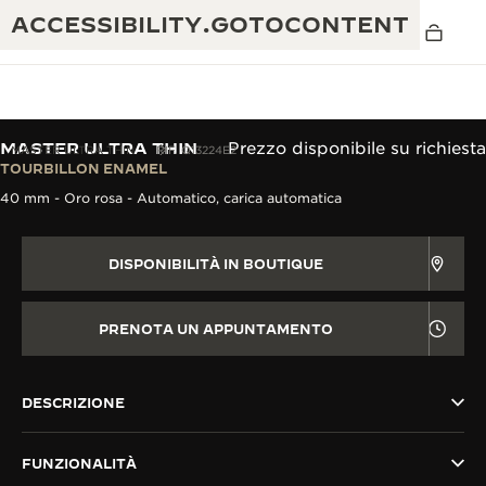
ACCESSIBILITY.GOTOCONTENT
MASTER ULTRA THIN
Prezzo disponibile su richiesta
MASTER ULTRA THIN
RIF. Q13224E2
TOURBILLON ENAMEL
40 mm - Oro rosa - Automatico, carica automatica
THE GOLDEN RATIO MUSICAL SHOW
ECCELLENZA: OLTRE 190 ANNI DI TRADIZIONE
IL REVERSO 1931 CAFÉ
CREATIVITÀ: OLTRE 430 BREVETTI
DISPONIBILITÀ IN BOUTIQUE
GARANZIA JAEGER-LECOULTRE
INGEGNO: OLTRE 1.400 CALIBRI
PRENOTA UN APPUNTAMENTO
GARANZIA DEI SEGNATEMPO
MOSTRA “THE PERPETUAL
MAESTRIA: 108 MESTIERI
TIMEKEEPER”
GARANZIA ATMOS
DESCRIZIONE
THE DREAM SHAPER
FUNZIONALITÀ
REVERSO STORIES