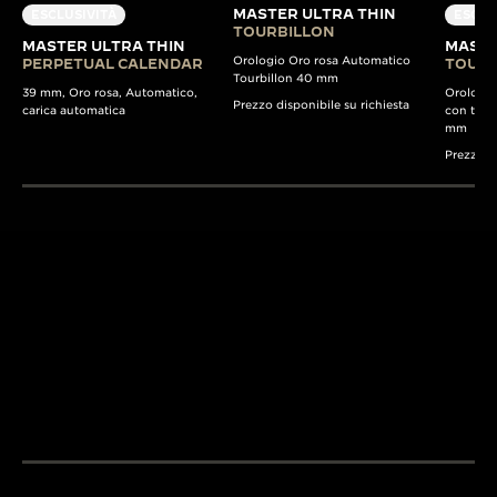
MASTER ULTRA THIN
ESCLUSIVITÀ
ESCLU
TOURBILLON
MASTER ULTRA THIN
MASTE
Orologio Oro rosa Automatico
PERPETUAL CALENDAR
TOURB
Tourbillon 40 mm
39 mm, Oro rosa, Automatico,
Orologio 
Prezzo disponibile su richiesta
carica automatica
con tourb
mm
Prezzo di
OLTRE 430
BREVETTI
OLTRE 190 ANNI DI
Gli ingegneri e i
TRADIZIONE
della Manifattur
Dal 1833, la ricerca
loro passione e l
LA GRANDE MAISON
dell’eccellenza di Jaeger-
esperienza per 
L’OROLOGIAIO DEGLI
LeCoultre coniuga creatività
complicazioni
OROLOGIAI™
e maestria tecnica.
all’avanguardia.
SCOPRIRE DI PIÙ
SCOPRIRE DI PIÙ