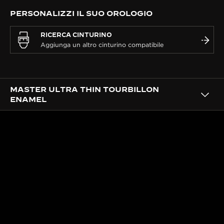
PERSONALIZZI IL SUO OROLOGIO
RICERCA CINTURINO
MASTER ULTRA THIN TOURBILLON
ENAMEL
MAESTRIA ARTIGIANALE
UN QUADRANTE IMPREZIOSITO
DALL’ATELIER DEI MESTIERI
RARI™
Decorato presso l’Atelier dei Mestieri Rari™, ognuno
dei 50 esemplari è sublimato da diverse tecniche