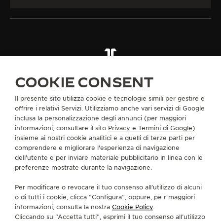
TUTTE LE COLLEZIONI
MASTER ULTRA THIN
RIF. Q13224E2
COOKIE CONSENT
Il presente sito utilizza cookie e tecnologie simili per gestire e
INFORMAZIONI SU DI NOI
offrire i relativi Servizi. Utilizziamo anche vari servizi di Google
inclusa la personalizzazione degli annunci (per maggiori
informazioni, consultare il sito
Privacy e Termini di Google
)
SERVIZI
insieme ai nostri cookie analitici e a quelli di terze parti per
comprendere e migliorare l'esperienza di navigazione
dell'utente e per inviare materiale pubblicitario in linea con le
CONTATTI
preferenze mostrate durante la navigazione.
CI SEGUA
Per modificare o revocare il tuo consenso all’utilizzo di alcuni
o di tutti i cookie, clicca “Configura”, oppure, pe r maggiori
VAI ALLA PAGINA INSTAGRAM DI JAEGER-LE
VAI ALLA PAGINA LINKEDIN DI JAEGER
VAI ALLA PAGINA FACEBOOK DI J
VAI ALLA PAGINA YOUTUBE 
VAI ALLA PAGINA TWIT
VAI ALLA PAGINA 
informazioni, consulta la nostra
Cookie Policy
.
Cliccando su “Accetta tutti”, esprimi il tuo consenso all’utilizzo