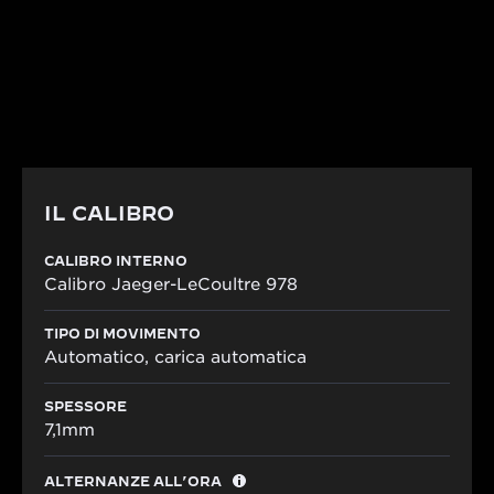
sfruttare le nuove tecnologie a disposizione.
SCOPRIRE I DETTAGLI
IL CALIBRO
CALIBRO INTERNO
Calibro Jaeger-LeCoultre 978
TIPO DI MOVIMENTO
Automatico, carica automatica
SPESSORE
7,1mm
ALTERNANZE ALL’ORA