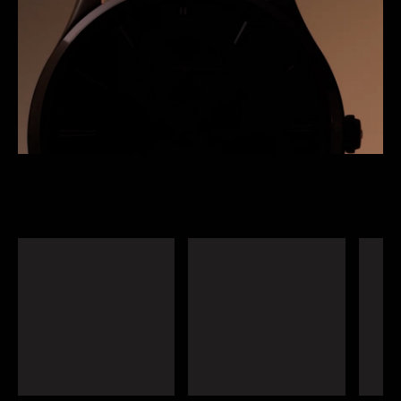
bellezza e da un calibro sofisticato, il Master Ultra
Thin Tourbillon Enamel è proposto in un’edizione
limitata di 50 esemplari.
CHIEDERE MAGGIORI INFORMAZIONI