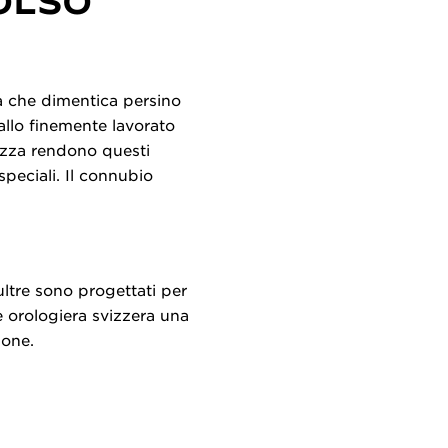
OLSO
za che dimentica persino
tallo finemente lavorato
ezza rendono questi
peciali. Il connubio
ultre sono progettati per
 orologiera svizzera una
ione.