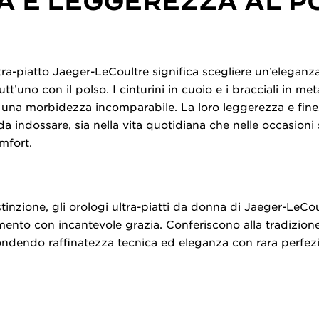
À E LEGGEREZZA AL P
tra-piatto Jaeger-LeCoultre significa scegliere un’elegan
utt’uno con il polso. I cinturini in cuoio e i bracciali in me
 una morbidezza incomparabile. La loro leggerezza e fin
indossare, sia nella vita quotidiana che nelle occasioni s
omfort.
stinzione, gli orologi ultra-piatti da donna di Jaeger-LeCo
to con incantevole grazia. Conferiscono alla tradizione
ndendo raffinatezza tecnica ed eleganza con rara perfez