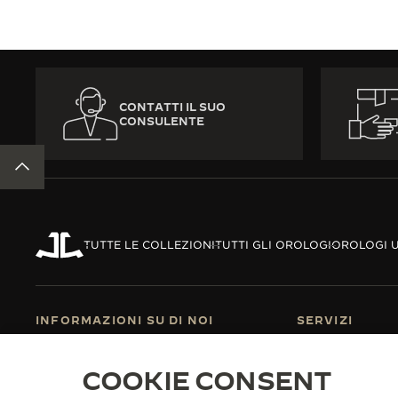
CONTATTI IL SUO
CONSULENTE
TORNA ALL'INIZIO DELLA PAGINA
TUTTE LE COLLEZIONI
TUTTI GLI OROLOGI
OROLOGI U
INFORMAZIONI SU DI NOI
SERVIZI
UNA MANIFATTURA-ATELIER FONDATA
SERVIZI E-COM
NEL 1833
SERVIZI POST-
COOKIE CONSENT
SI UNISCA ALLA NOSTRA MAISON
GARANZIA JAE