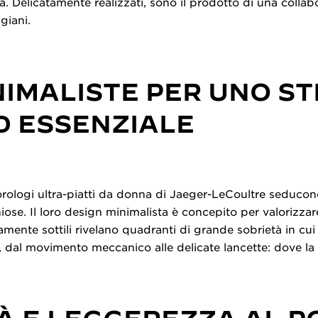
 Delicatamente realizzati, sono il prodotto di una collab
giani.
NIMALISTE PER UNO ST
D ESSENZIALE
 orologi ultra-piatti da donna di Jaeger-LeCoultre seducon
niose. Il loro design minimalista è concepito per valorizza
amente sottili rivelano quadranti di grande sobrietà in cu
, dal movimento meccanico alle delicate lancette: dove la 