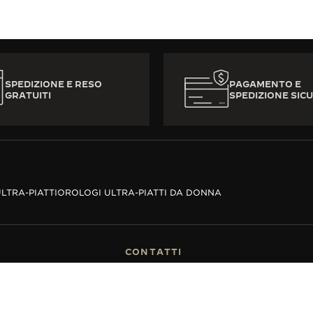
SPEDIZIONE E RESO
PAGAMENTO E
GRATUITI
SPEDIZIONE SICU
LTRA-PIATTI
OROLOGI ULTRA-PIATTI DA DONNA
CONTATTI
MERCE
TROVARE UNA BOUTIQUE
VENDITA
PRENOTA UN APPUNTAMENTO
GER-LECOULTRE
CONTATTO JAEGER-LECOULTRE