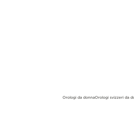
REVERSO STORIES
THE SOUND MAKER
THE STELLAR ODYSSEY
THE PRECISION PIONEER
VEDERE TUTTI GLI EVENTI
Orologi da donna
Orologi svizzeri da 