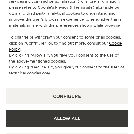
services including ad personalisation (for more information,
please refer to
Google's Privacy & Terms site
) alongside our
own and third party analytical cookies to understand and
SERVIÇOS
improve the user’s browsing experience to send advertising
materials in line with the preferences shown while browsing.
FALE CONOSCO
To change or withdraw your consent to some or all cookies,
SIGA-NOS
click on “Configure”, or, to find out more, consult our
Cookie
Policy
.
By clicking “Allow all”, you give your consent to the use of
IR PARA A PÁGINA DO INSTAGRAM DA JAEG
IR PARA A PÁGINA DO LINKEDIN DA JA
IR PARA A PÁGINA DO FACEBOOK 
IR PARA A PÁGINA DO YOUT
IR PARA A PÁGINA DO 
VÁ PARA A PÁGINA
the above-mentioned cookies.
By clicking “Decline all”, you give your consent to the user of
ASSINAR A NEWSLETTER
technical cookies only.
CONFIGURE
IMPRENSA
POLÍTICA DE PRIVACIDADE
ALLOW ALL
TERMOS DE UTILIZAÇÃO
DECLARAÇÃO DE ACESSIBILIDADE - WCAG