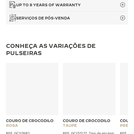
UP TO 8 YEARS OF WARRANTY
SERVIÇOS DE PÓS-VENDA
CONHEÇA AS VARIAÇÕES DE
PULSEIRAS
COURO DE CROCODILO
COURO DE CROCODILO
COURO
ROSA
TAUPE
PRETA
REF. QC1176R2
REF. QC137Y2Z, Tipo de encaixe:
REF. QC1