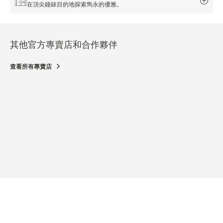
在頂尖鐘錶目的地探索雋永的優雅。
其他官方專賣店和合作夥伴
查看所有專賣店
官方
JAE
223 