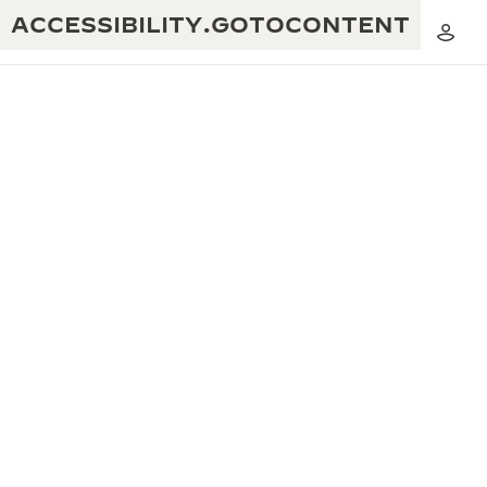
ACCESSIBILITY.GOTOCONTENT
黃金比例音樂表演
卓越工藝：逾 190 年歷史
REVERSO 1931 CAFÉ
無限創意：逾 430 項專利
積家保養服務
心靈手巧：1400 多種機芯
時計保修
《THE PERPETUAL TIMEKEEPER》
精湛工藝：108 種工藝
展覽
時計保修
《THE DREAM SHAPER》展覽
REVERSO 翻轉系列腕錶主題展覽