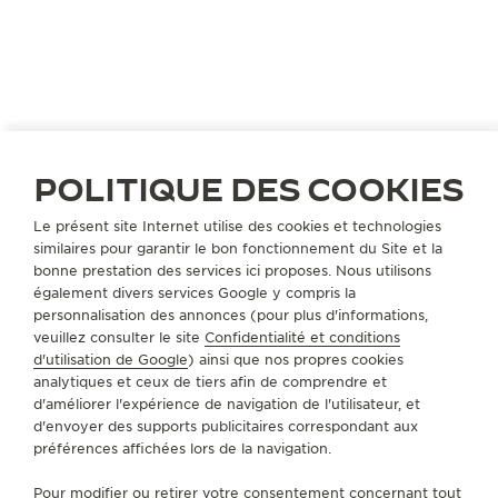
POLITIQUE DES COOKIES
Le présent site Internet utilise des cookies et technologies
similaires pour garantir le bon fonctionnement du Site et la
MEXIQUE
CANCÚN
bonne prestation des services ici proposes. Nous utilisons
également divers services Google y compris la
ULTRA LA ISLA
personnalisation des annonces (pour plus d'informations,
PARTENAIRE OFFICIEL
veuillez consulter le site
Confidentialité et conditions
d'utilisation de Google
) ainsi que nos propres cookies
Centro Comercial Plaza Kukulcan Blvd.
analytiques et ceux de tiers afin de comprendre et
Kukulcan KM 13
d'améliorer l'expérience de navigation de l'utilisateur, et
77500 Cancún, Mexique
d'envoyer des supports publicitaires correspondant aux
préférences affichées lors de la navigation.
+52 998 848 7300
Pour modifier ou retirer votre consentement concernant tout