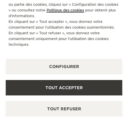
INFO@ULTRAJEWELS.COM
ou partie des cookies, cliquez sur « Configuration des cookies
» ou consultez notre
Politique des cookies
pour obtenir plus
SERVICES DISPONIBLES
d’informations.
POINT DE VENTE
En cliquant sur « Tout accepter », vous donnez votre
Découvrez des montres de luxe à l’élégance
intemporelle dans notre espace de vente.
consentement pour l’utilisation des cookies susmentionnés.
En cliquant sur « Tout refuser », vous donnez votre
consentement uniquement pour l’utilisation des cookies
techniques.
AUTRES BOUTIQUES ET PARTENAIRES
OFFICIELS
CONFIGURER
VOIR TOUTES LES BOUTIQUES
TOUT ACCEPTER
TOUT REFUSER