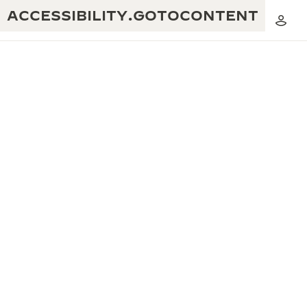
ACCESSIBILITY.GOTOCONTENT
黃金比例音樂表演
卓越工藝：逾 190 年歷史
REVERSO 1931 CAFÉ
無限創意：逾 430 項專利
積家保養服務
心靈手巧：1400 多種機芯
時計保修
《THE PERPETUAL TIMEKEEPER》
精湛工藝：108 種工藝
展覽
時計保修
《THE DREAM SHAPER》展覽
REVERSO 翻轉系列腕錶主題展覽