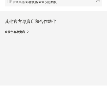
在頂尖鐘錶目的地探索雋永的優雅。
其他官方專賣店和合作夥伴
查看所有專賣店
官方
JAE
223 