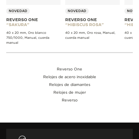
NOVEDAD
NOVEDAD
NOVE
REVERSO ONE
REVERSO ONE
REVER
“SAKURA”
“HIBISCUS ROSA”
“HIBI
40 x 20 mm, Oro blanco
40 x 20 mm, Oro rosa, Manual,
40 x 20 
750/1000, Manual, cuerda
cuerda manual
cuerda 
manual
Reverso One
Relojes de acero inoxidable
Relojes de diamantes
Relojes de mujer
Reverso