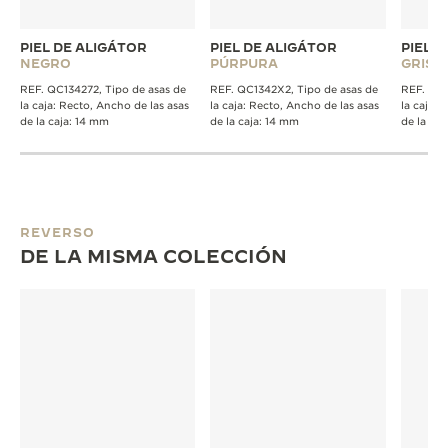
PIEL DE ALIGÁTOR
PIEL DE ALIGÁTOR
PIEL 
NEGRO
PÚRPURA
GRIS
REF. QC134272, Tipo de asas de
REF. QC1342X2, Tipo de asas de
REF. QC1
la caja: Recto, Ancho de las asas
la caja: Recto, Ancho de las asas
la caja: 
de la caja: 14 mm
de la caja: 14 mm
de la caj
REVERSO
DE LA MISMA COLECCIÓN