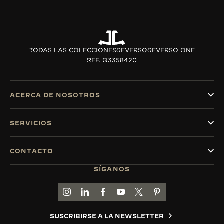
TODAS LAS COLECCIONES
REVERSO
REVERSO ONE
REF. Q3358420
ACERCA DE NOSOTROS
SERVICIOS
CONTACTO
SÍGANOS
IR A LA PÁGINA DE INSTAGRAM DE JAEGER-
IR A LA PÁGINA DE LINKEDIN DE JAEGE
IR A LA PÁGINA DE FACEBOOK DE
IR A LA PÁGINA DE YOUTUBE
IR A LA PÁGINA DE TWI
IR A LA PÁGINA D
SUSCRIBIRSE A LA NEWSLETTER