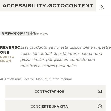
ACCESSIBILITY.GOTOCONTENT
FUERA DE COLECCIÓN
REVERSO ONE
REF. Q3358420
REVERSO
Este producto ya no está disponible en nuestra
THE GOLDEN RATIO MUSICAL SHOW
EXCELENCIA: MÁS DE 190 AÑOS
ONE
colección actual. Si está interesado en una
DUETTO
THE REVERSO 1931 CAFÉ
pieza similar, póngase en contacto con
CREATIVIDAD: MÁS DE 430 PATENTES
MOON
nuestros asesores personales.
GARANTÍA DE JAEGER-LECOULTRE
INGENIO: MÁS DE 1400 CALIBRES
40.1 x 20 mm - acero - Manual, cuerda manual
GARANTÍA DE LOS RELOJES DE PULSERA
EXPOSICIÓN THE PERPETUAL
MAESTRÍA: 108 OFICIOS
TIMEKEEPER
GARANTÍA DE LOS RELOJES ATMOS
CONTACTARNOS
THE DREAM SHAPER
CONCIERTE UNA CITA
THE REVERSO STORIES