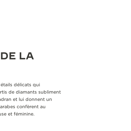
 DE LA
tails délicats qui
ertis de diamants subliment
cadran et lui donnent un
s arabes confèrent au
se et féminine.