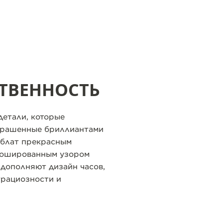
ТВЕННОСТЬ
детали, которые
Украшенные бриллиантами
блат прекрасным
льошированным узором
 дополняют дизайн часов,
грациозности и