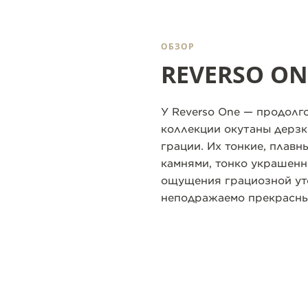
ОБЗОР
REVERSO ON
У Reverso One — продолг
коллекции окутаны дерз
грации. Их тонкие, плавн
камнями, тонко украшенн
ощущения грациозной уто
неподражаемо прекрасны,