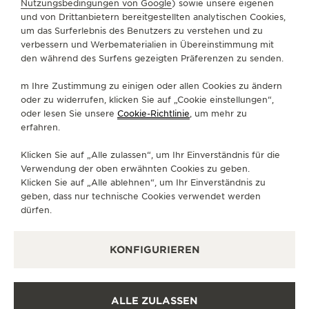
Nutzungsbedingungen von Google
) sowie unsere eigenen
und von Drittanbietern bereitgestellten analytischen Cookies,
um das Surferlebnis des Benutzers zu verstehen und zu
SERVICELEISTUNGEN
verbessern und Werbematerialien in Übereinstimmung mit
den während des Surfens gezeigten Präferenzen zu senden.
KONTAKTIEREN SIE UNS
m Ihre Zustimmung zu einigen oder allen Cookies zu ändern
FOLGEN SIE UNS
oder zu widerrufen, klicken Sie auf „Cookie einstellungen“,
oder lesen Sie unsere
Cookie-Richtlinie
, um mehr zu
erfahren.
GEHEN SIE ZUR INSTAGRAM-SEITE VON JAE
GEHEN SIE ZUR LINKEDIN-SEITE VON 
BESUCHEN SIE DIE FACEBOOK-SE
GEHEN SIE ZUR YOUTUBE-SE
RUFEN SIE DIE TWITTE
GEHEN SIE ZUR PI
Klicken Sie auf „Alle zulassen“, um Ihr Einverständnis für die
DEN NEWSLETTER ABONNIEREN
Verwendung der oben erwähnten Cookies zu geben.
Klicken Sie auf „Alle ablehnen“, um Ihr Einverständnis zu
geben, dass nur technische Cookies verwendet werden
dürfen.
PRESSE
KONFIGURIEREN
DATENSCHUTZRICHTLINIE
NUTZUNGSBEDINGUNGEN
VERKAUFSBEDINGUNGEN
ALLE ZULASSEN
COOKIE-RICHTLINIE