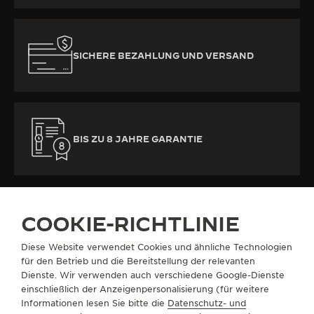
SICHERE BEZAHLUNG UND VERSAND
BIS ZU 8 JAHRE GARANTIE
COOKIE-RICHTLINIE
Diese Website verwendet Cookies und ähnliche Technologien
ALLE KOLLEKTIONEN
REVERSO
REVERSO ONE
REF. Q3352420
für den Betrieb und die Bereitstellung der relevanten
Dienste. Wir verwenden auch verschiedene Google-Dienste
einschließlich der Anzeigenpersonalisierung (für weitere
Informationen lesen Sie bitte die
Datenschutz- und
ÜBER UNS