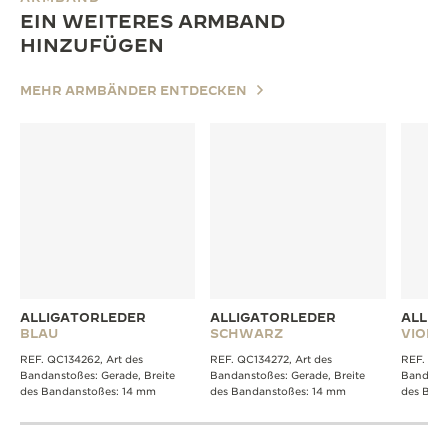
EIN WEITERES ARMBAND
HINZUFÜGEN
MEHR ARMBÄNDER ENTDECKEN
ALLIGATORLEDER
ALLIGATORLEDER
ALLIG
BLAU
SCHWARZ
VIOLE
REF. QC134262, Art des
REF. QC134272, Art des
REF. QC1
Bandanstoßes: Gerade, Breite
Bandanstoßes: Gerade, Breite
Bandanst
des Bandanstoßes: 14 mm
des Bandanstoßes: 14 mm
des Ban