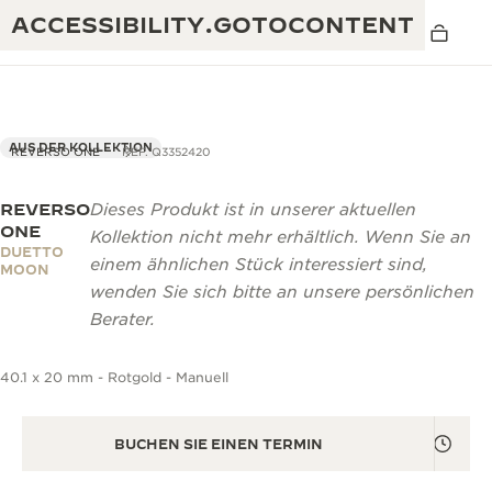
ACCESSIBILITY.GOTOCONTENT
AUS DER KOLLEKTION
REVERSO ONE
REF. Q3352420
REVERSO
Dieses Produkt ist in unserer aktuellen
THE GOLDEN RATIO MUSICAL SHOW
EXZELLENZ: MEHR ALS 190 JAHRE EXPERTISE
ONE
Kollektion nicht mehr erhältlich. Wenn Sie an
DUETTO
DAS REVERSO 1931 CAFÉ
einem ähnlichen Stück interessiert sind,
KREATIVITÄT: MEHR ALS 430 PATENTE
MOON
wenden Sie sich bitte an unsere persönlichen
JAEGER-LECOULTRE GARANTIE
RAFFINESSE: MEHR ALS 1.400 KALIBER
Berater.
ZEITMESSER GARANTIE
DIE AUSSTELLUNG „THE PERPETUAL
MEISTERLEISTUNG: 108 KUNSTHANDWERKE
40.1 x 20 mm - Rotgold - Manuell
TIMEKEEPER“
ATMOS GARANTIE
THE DREAM SHAPER
BUCHEN SIE EINEN TERMIN
THE REVERSO STORIES