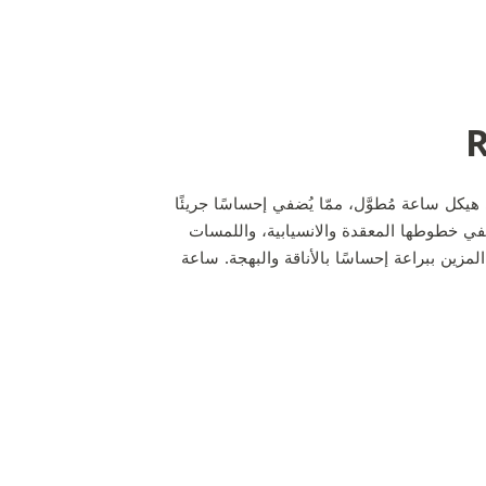
اعة Reverso One على هيكل ساعة مُطوَّل، ممّا يُضفي إحساسًا جريئًا
ُضفي خطوطها المعقدة والانسيابية، واللمسات
المزين ببراعة إحساسًا بالأناقة والبهجة. ساعة