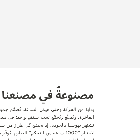
مصنوعةٌ في مصنعنا
الفاخرة، وتُصنَّع وتُجمَّع تحت سقفٍ واحد؛ في مص
لاختبار "1000 ساعة من التحكم" الصارم. يُو