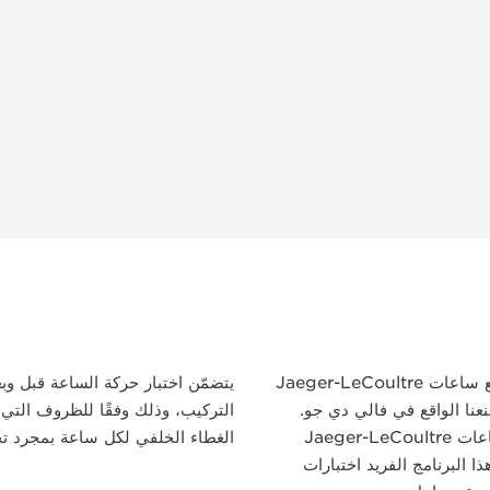
بدايةً من الحركة وحتى هيكل الساعة، تُصمَّم جميع ساعات Jaeger-LeCoultre
يتضمّن اختبار حركة الساعة قبل و
نعنا الواقع في فالي دي جو.
التركيب، وذلك وفقًا للظروف التي ت
نشتهر بهوسنا بالجودة، إذ يخضع كل طراز من ساعات Jaeger-LeCoultre
الغطاء الخلفي لكل ساعة بمجرد تحق
فّر هذا البرنامج الفريد اختبارات