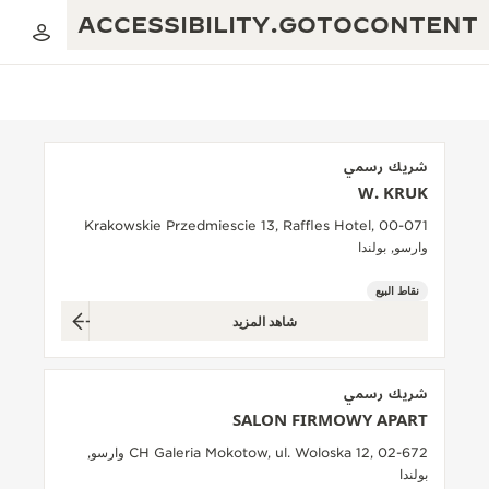
ACCESSIBILITY.GOTOCONTENT
شريك رسمي
W. KRUK
العرض الموسيقي للنسبة الذهبية
التميز: أكثر من 190 عامًا
Krakowskie Przedmiescie 13, Raffles Hotel, 00-071
وارسو, بولندا
مقهى REVERSO 1931
الإبداع: أكثر من 430 براءة اختراع
نقاط البيع
ضمان JAEGER-LECOULTRE
البراعة: أكثر من 1400 حركة
شاهد المزيد
ضمان الساعة
معرض THE PERPETUAL TIMEKEEPER
الإتقان: 235 حِرَفة متخصصة
شريك رسمي
ضمان بندولة ATMOS
صانع الأحلام
SALON FIRMOWY APART
CH Galeria Mokotow, ul. Woloska 12, 02-672 وارسو,
حكايات REVERSO
بولندا