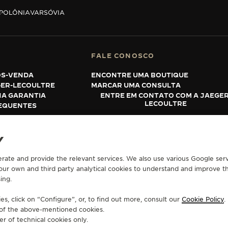
POLÔNIA
VARSÓVIA
FALE CONOSCO
ÓS-VENDA
ENCONTRE UMA BOUTIQUE
GER-LECOULTRE
MARCAR UMA CONSULTA
HA GARANTIA
ENTRE EM CONTATO COM A JAEGER
LECOULTRE
EQUENTES
Y
RAÇÃO DE ACESSIBILIDADE - WCAG
GERENCIAR A MINHA ACESSIBILIDADE
F
erate and provide the relevant services. We also use various Google serv
 our own and third party analytical cookies to understand and improve t
ing.
s, click on “Configure”, or, to find out more, consult our
Cookie Policy
.
e of the above-mentioned cookies.
er of technical cookies only.