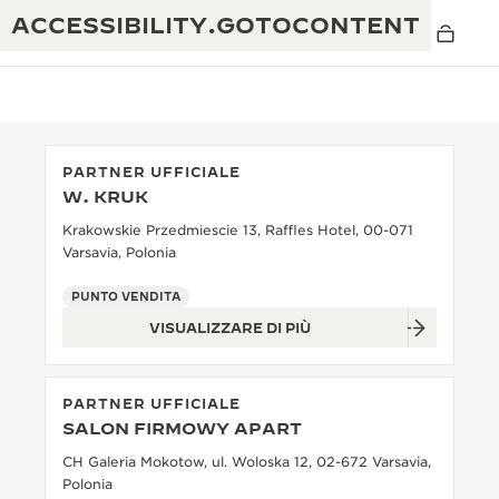
ACCESSIBILITY.GOTOCONTENT
PARTNER UFFICIALE
W. KRUK
THE GOLDEN RATIO MUSICAL SHOW
ECCELLENZA: OLTRE 190 ANNI DI TRADIZIONE
Krakowskie Przedmiescie 13, Raffles Hotel, 00-071
Varsavia, Polonia
IL REVERSO 1931 CAFÉ
CREATIVITÀ: OLTRE 430 BREVETTI
PUNTO VENDITA
GARANZIA JAEGER-LECOULTRE
INGEGNO: OLTRE 1.400 CALIBRI
VISUALIZZARE DI PIÙ
GARANZIA DEI SEGNATEMPO
MOSTRA “THE PERPETUAL
MAESTRIA: 108 MESTIERI
TIMEKEEPER”
PARTNER UFFICIALE
GARANZIA ATMOS
SALON FIRMOWY APART
THE DREAM SHAPER
CH Galeria Mokotow, ul. Woloska 12, 02-672 Varsavia,
REVERSO STORIES
Polonia