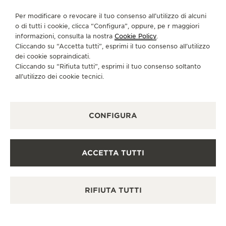
CI SEGUA
Per modificare o revocare il tuo consenso all’utilizzo di alcuni
o di tutti i cookie, clicca “Configura”, oppure, pe r maggiori
informazioni, consulta la nostra
Cookie Policy
.
VAI ALLA PAGINA INSTAGRAM DI JAEGER-LE
VAI ALLA PAGINA LINKEDIN DI JAEGER
VAI ALLA PAGINA FACEBOOK DI J
VAI ALLA PAGINA YOUTUBE 
VAI ALLA PAGINA TWIT
VAI ALLA PAGINA 
Cliccando su “Accetta tutti”, esprimi il tuo consenso all’utilizzo
dei cookie sopraindicati.
ISCRIVERSI ALLA NEWSLETTER
Cliccando su “Rifiuta tutti”, esprimi il tuo consenso soltanto
all’utilizzo dei cookie tecnici.
STAMPA
CONFIGURA
POLICY SULLA PRIVACY
CONDIZIONI D'USO
ACCETTA TUTTI
CONDIZIONI DI VENDITA
INFORMATIVA SUI COOKIE
GESTISCI LA MIA ACCESSIBILITÀ
RIFIUTA TUTTI
MODULO DI RECESSO
COPYRIGHT JAEGER-LECOULTRE 2026
VERSIONE 102.34.2