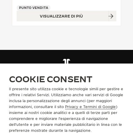
PUNTO VENDITA
THE SOUND MAKER
VISUALIZZARE DI PIÙ
THE STELLAR ODYSSEY
THE PRECISION PIONEER
VEDERE TUTTI GLI EVENTI
TROVARE UNA BOUTIQUE
TUTTI I NEGOZI
EUROPA
POLONIA
COOKIE CONSENT
VARSAVIA
Il presente sito utilizza cookie e tecnologie simili per gestire e
offrire i relativi Servizi. Utilizziamo anche vari servizi di Google
INFORMAZIONI SU DI NOI
inclusa la personalizzazione degli annunci (per maggiori
informazioni, consultare il sito
Privacy e Termini di Google
)
insieme ai nostri cookie analitici e a quelli di terze parti per
SERVIZI
comprendere e migliorare l'esperienza di navigazione
dell'utente e per inviare materiale pubblicitario in linea con le
CONTATTI
preferenze mostrate durante la navigazione.