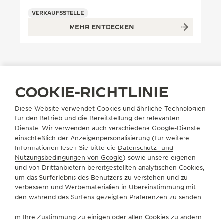
VERKAUFSSTELLE
THE SOUND MAKER
MEHR ENTDECKEN
THE STELLAR ODYSSEY
THE PRECISION PIONEER
ALLE VERANSTALTUNGEN ANZEIGEN
COOKIE-RICHTLINIE
Diese Website verwendet Cookies und ähnliche Technologien
BOUTIQUE SUCHEN
ALLE STORES
EUROPA
POLEN
WARSCHAU
für den Betrieb und die Bereitstellung der relevanten
Dienste. Wir verwenden auch verschiedene Google-Dienste
einschließlich der Anzeigenpersonalisierung (für weitere
Informationen lesen Sie bitte die
Datenschutz- und
ÜBER UNS
Nutzungsbedingungen von Google
) sowie unsere eigenen
und von Drittanbietern bereitgestellten analytischen Cookies,
um das Surferlebnis des Benutzers zu verstehen und zu
SERVICELEISTUNGEN
verbessern und Werbematerialien in Übereinstimmung mit
den während des Surfens gezeigten Präferenzen zu senden.
KONTAKTIEREN SIE UNS
m Ihre Zustimmung zu einigen oder allen Cookies zu ändern