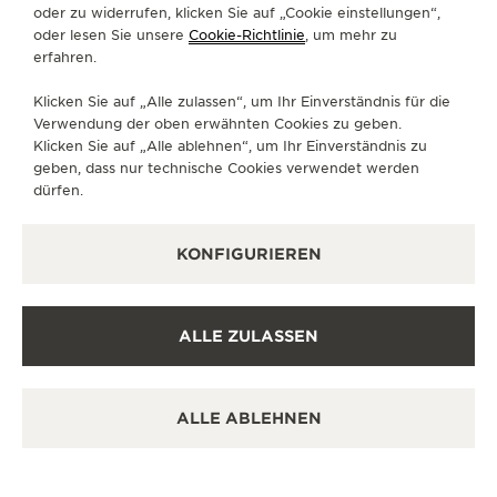
FOLGEN SIE UNS
oder zu widerrufen, klicken Sie auf „Cookie einstellungen“,
oder lesen Sie unsere
Cookie-Richtlinie
, um mehr zu
erfahren.
GEHEN SIE ZUR INSTAGRAM-SEITE VON JAE
GEHEN SIE ZUR LINKEDIN-SEITE VON 
BESUCHEN SIE DIE FACEBOOK-SE
GEHEN SIE ZUR YOUTUBE-SE
RUFEN SIE DIE TWITTE
GEHEN SIE ZUR PI
Klicken Sie auf „Alle zulassen“, um Ihr Einverständnis für die
DEN NEWSLETTER ABONNIEREN
Verwendung der oben erwähnten Cookies zu geben.
Klicken Sie auf „Alle ablehnen“, um Ihr Einverständnis zu
geben, dass nur technische Cookies verwendet werden
dürfen.
PRESSE
KONFIGURIEREN
DATENSCHUTZRICHTLINIE
NUTZUNGSBEDINGUNGEN
VERKAUFSBEDINGUNGEN
ALLE ZULASSEN
COOKIE-RICHTLINIE
ERKLÄRUNG ZUR BARRIEREFREIHEIT – WCAG
MEINE ZUGÄNGLICHKEIT VERWALTEN
ALLE ABLEHNEN
WIDERRUFSFORMULAR
COPYRIGHT JAEGER-LECOULTRE 2026
VERSION 102.34.2