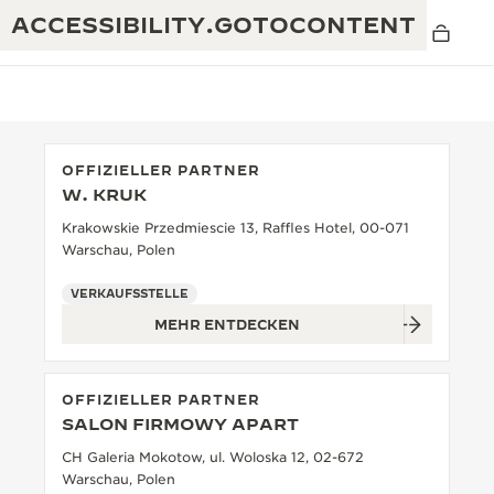
ACCESSIBILITY.GOTOCONTENT
OFFIZIELLER PARTNER
W. KRUK
THE GOLDEN RATIO MUSICAL SHOW
EXZELLENZ: MEHR ALS 190 JAHRE EXPERTISE
Krakowskie Przedmiescie 13, Raffles Hotel, 00-071
Warschau, Polen
DAS REVERSO 1931 CAFÉ
KREATIVITÄT: MEHR ALS 430 PATENTE
VERKAUFSSTELLE
JAEGER-LECOULTRE GARANTIE
RAFFINESSE: MEHR ALS 1.400 KALIBER
MEHR ENTDECKEN
ZEITMESSER GARANTIE
DIE AUSSTELLUNG „THE PERPETUAL
MEISTERLEISTUNG: 108 KUNSTHANDWERKE
TIMEKEEPER“
OFFIZIELLER PARTNER
ATMOS GARANTIE
SALON FIRMOWY APART
THE DREAM SHAPER
CH Galeria Mokotow, ul. Woloska 12, 02-672
THE REVERSO STORIES
Warschau, Polen