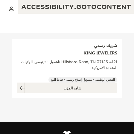
ACCESSIBILITY.GOTOCONTENT
شريك رسمي
KING JEWELERS
العرض الموسيقي للنسبة الذهبية
التميز: أكثر من 190 عامًا
4121 Hillsboro Road, TN 37125 ناشفيل - تينيسي, الولايات
المتحدة الأمريكية
مقهى REVERSO 1931
الإبداع: أكثر من 430 براءة اختراع
الفحص الوظيفي - مسؤول إصلاح رسمي - نقاط البيع
ضمان JAEGER-LECOULTRE
البراعة: أكثر من 1400 حركة
شاهد المزيد
ضمان الساعة
معرض THE PERPETUAL TIMEKEEPER
الإتقان: 235 حِرَفة متخصصة
ضمان بندولة ATMOS
صانع الأحلام
حكايات REVERSO