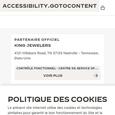
ACCESSIBILITY.GOTOCONTENT
PARTENAIRE OFFICIEL
KING JEWELERS
THE GOLDEN RATIO MUSICAL SHOW
EXCELLENCE : PLUS DE 190 ANS
4121 Hillsboro Road, TN 37125 Nashville - Tennessee,
Etats-Unis
THE REVERSO 1931 CAFÉ
CRÉATIVITÉ : PLUS DE 430 BREVETS
CONTRÔLE FONCTIONNEL - CENTRE DE SERVICE OFFICIEL - POINT DE VENTE
GARANTIE JAEGER-LECOULTRE
INGÉNIOSITÉ : PLUS DE 1 400 CALIBRES
VOIR PLUS
GARANTIE DES MONTRES
EXPOSITION « THE PERPETUAL
SAVOIR-FAIRE : 108 MÉTIERS
TIMEKEEPER »
GARANTIE ATMOS
POLITIQUE DES COOKIES
EXPOSITION « THE DREAM SHAPER »
Le présent site Internet utilise des cookies et technologies
REVERSO, INTEMPORELLE DEPUIS 1931
similaires pour garantir le bon fonctionnement du Site et la