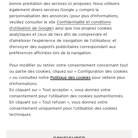
bonne prestation des services ici proposes. Nous utilisons
LE VIRTUOSE DU SON
TROUVER UNE BOUTIQUE
TOUS LES MAGASINS
également divers services Google y compris la
AMÉRIQUE DU NORD
ETATS-UNIS
NASHVILLE
personnalisation des annonces (pour plus d'informations,
L’ODYSSÉE SIDÉRALE
veuillez consulter le site
Confidentialité et conditions
d'utilisation de Google
) ainsi que nos propres cookies
analytiques et ceux de tiers afin de comprendre et
LE PIONNIER DE LA PRÉCISION
A PROPOS DE NOUS
d'améliorer l'expérience de navigation de l'utilisateur, et
d'envoyer des supports publicitaires correspondant aux
VOIR LES ÉVÉNEMENTS
préférences affichées lors de la navigation.
SERVICES
Pour modifier ou retirer votre consentement concernant tout
CONTACT
ou partie des cookies, cliquez sur « Configuration des cookies
» ou consultez notre
Politique des cookies
pour obtenir plus
SUIVEZ-NOUS
d’informations.
En cliquant sur « Tout accepter », vous donnez votre
consentement pour l’utilisation des cookies susmentionnés.
ACCÉDER À LA PAGE INSTAGRAM DE JAEGER
ACCÉDER À LA PAGE LINKEDIN DE JAE
ALLER SUR LA PAGE JAEGER-LEC
ACCÉDER À LA PAGE YOUTUB
ALLER SUR LA PAGE TW
ALLER SUR LA PAG
En cliquant sur « Tout refuser », vous donnez votre
consentement uniquement pour l’utilisation des cookies
S'INSCRIRE À LA NEWSLETTER
techniques.