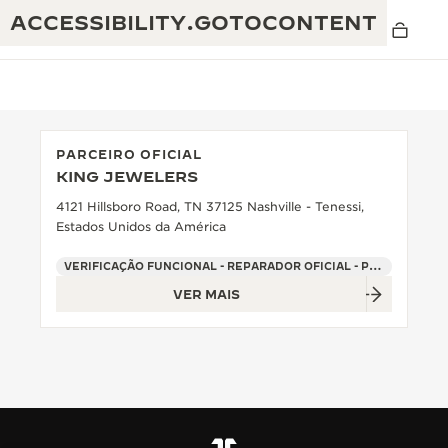
ACCESSIBILITY.GOTOCONTENT
PARCEIRO OFICIAL
KING JEWELERS
THE GOLDEN RATIO MUSICAL SHOW
EXCELÊNCIA: MAIS DE 190 ANOS
4121 Hillsboro Road, TN 37125 Nashville - Tenessi,
Estados Unidos da América
O REVERSO 1931 CAFÉ
CRIATIVIDADE: MAIS DE 430 PATENTES
VERIFICAÇÃO FUNCIONAL - REPARADOR OFICIAL - PONTO DE VENDAS
GARANTIA JAEGER-LECOULTRE
ENGENHOSIDADE: MAIS DE 1400 CALIBRES
VER MAIS
GARANTIA DO RELÓGIO
A EXPOSIÇÃO THE PERPETUAL
DOMÍNIO: 108 OFÍCIOS
TIMEKEEPER
GARANTIA DO ATMOS
THE DREAM SHAPER
THE REVERSO STORIES