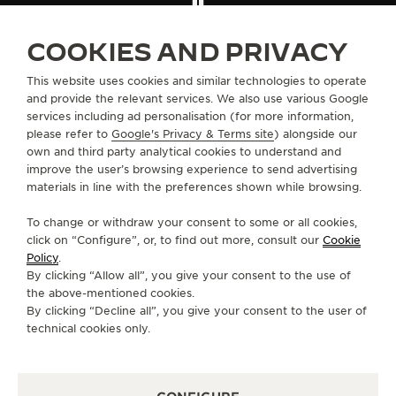
THE SOUND MAKER
ENCONTRE UMA BOUTIQUE
TODAS AS LOJAS
COOKIES AND PRIVACY
AMÉRICA DO NORTE
ESTADOS UNIDOS
NASHVILLE
A ODISSEIA ESTELAR
This website uses cookies and similar technologies to operate
and provide the relevant services. We also use various Google
THE PRECISION PIONEER
SOBRE NÓS
services including ad personalisation (for more information,
please refer to
Google's Privacy & Terms site
) alongside our
VER TODOS OS EVENTOS
own and third party analytical cookies to understand and
SERVIÇOS
improve the user’s browsing experience to send advertising
materials in line with the preferences shown while browsing.
FALE CONOSCO
To change or withdraw your consent to some or all cookies,
SIGA-NOS
click on “Configure”, or, to find out more, consult our
Cookie
Policy
.
By clicking “Allow all”, you give your consent to the use of
IR PARA A PÁGINA DO INSTAGRAM DA JAEG
IR PARA A PÁGINA DO LINKEDIN DA JA
IR PARA A PÁGINA DO FACEBOOK 
IR PARA A PÁGINA DO YOUT
IR PARA A PÁGINA DO 
VÁ PARA A PÁGINA
the above-mentioned cookies.
By clicking “Decline all”, you give your consent to the user of
ASSINAR A NEWSLETTER
technical cookies only.