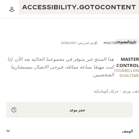
ACCESSIBILITY.GOTOCONTENT
خارج المجموعة
MASTER CONTROL
الرقم المرجعي Q1562401
MASTER
هذا المنتج غير متوفر في مجموعتنا الحالية بعد الآن. إذا
العرض الموسيقي للنسبة الذهبية
التميز: أكثر من 190 عامًا
CONTROL
كنت مهتمًا بساعة مماثلة، فيرجى الاتصال بمستشارينا
TOURBILLON
مقهى REVERSO 1931
DUALTIME
الشخصيين.
الإبداع: أكثر من 430 براءة اختراع
ضمان JAEGER-LECOULTRE
البراعة: أكثر من 1400 حركة
ذهب وردي - حركة_أتوماتيكية
ضمان الساعة
معرض THE PERPETUAL TIMEKEEPER
الإتقان: 108 حِرفة
حجز موعد
ضمان بندولة ATMOS
صانع الأحلام
حكايات REVERSO
الوصف