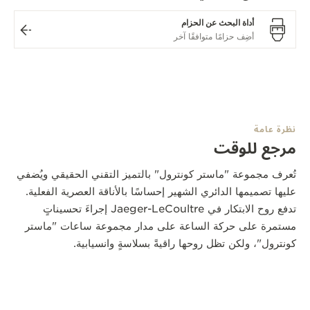
أداة البحث عن الحزام
نظرة عامة
مرجع للوقت
تُعرف مجموعة "ماستر كونترول" بالتميز التقني الحقيقي ويُضفي
عليها تصميمها الدائري الشهير إحساسًا بالأناقة العصرية الفعلية.
تدفع روح الابتكار في Jaeger-LeCoultre إجراءَ تحسيناتٍ
مستمرة على حركة الساعة على مدار مجموعة ساعات "ماستر
كونترول"، ولكن تظل روحها راقيةً بسلاسةٍ وانسيابية.