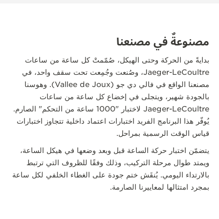
مصنوعةٌ في مصنعنا
بدايةً من الحركة وحتى الهيكل، صُمّمتْ كل ساعة من ساعات
Jaeger-LeCoultre، وصُنعت وجُمِعت تحت سقف واحد، في
مصنعنا الواقع في فالي دي جو (Vallee de Joux). وهوسنا
بالجودة شهير، ويتجلى في إخضاع كل ساعة من ساعات
Jaeger-LeCoultre لاختبار "1000 ساعة من التحكم" الصارم.
يُوفّر هذا البرنامج الفريد اختبارات اعتماد داخلية تتجاوز اختبارات
قياس الوقت الرسمية بمراحل.
يتضمّن اختبار حركة الساعة قبل وبعد وضعها في هيكل الساعة،
ويمتد طوال مرحلة التركيب، وذلك وفقًا للظروف التي ترتبط
بالارتداء اليومي. يُنقَش ختم جودة على الغطاء الخلفي لكل ساعة
بمجرد امتثالها لمعاييرنا الصارمة.