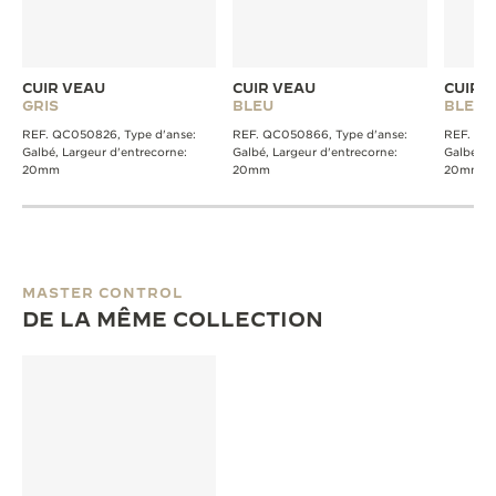
CUIR VEAU
CUIR VEAU
CUIR 
GRIS
BLEU
BLEU
REF. QC050826, Type d'anse:
REF. QC050866, Type d'anse:
REF. QC2
Galbé, Largeur d'entrecorne:
Galbé, Largeur d'entrecorne:
Galbé, L
20mm
20mm
20mm
MASTER CONTROL
DE LA MÊME COLLECTION