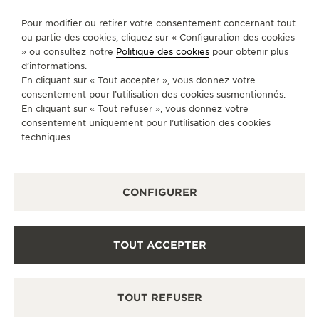
CONTACT
Pour modifier ou retirer votre consentement concernant tout
SUIVEZ-NOUS
ou partie des cookies, cliquez sur « Configuration des cookies
» ou consultez notre
Politique des cookies
pour obtenir plus
ACCÉDER À LA PAGE INSTAGRAM DE JAEGER
ACCÉDER À LA PAGE LINKEDIN DE JAE
ALLER SUR LA PAGE JAEGER-LEC
ACCÉDER À LA PAGE YOUTUB
ALLER SUR LA PAGE TW
ALLER SUR LA PAG
d’informations.
En cliquant sur « Tout accepter », vous donnez votre
S'INSCRIRE À LA NEWSLETTER
consentement pour l’utilisation des cookies susmentionnés.
En cliquant sur « Tout refuser », vous donnez votre
consentement uniquement pour l’utilisation des cookies
techniques.
PRESSE
CONFIGURER
POLITIQUE DE CONFIDENTIALITÉ
CONDITIONS GÉNÉRALES D'UTILISATION
CONDITIONS GÉNÉRALES DE VENTE
POLITIQUE EN MATIÈRE DE COOKIES
TOUT ACCEPTER
FICHE RELATIVE AUX QUALITÉS ET CARACTÉRISTIQUES
ENVIRONNEMENTALES
DÉCLARATION D'ACCESSIBILITÉ - WCAG
GÉRER L'ACCESSIBILITÉ
TOUT REFUSER
FORMULAIRE DE RÉTRACTATION
COPYRIGHT JAEGER-LECOULTRE 2026