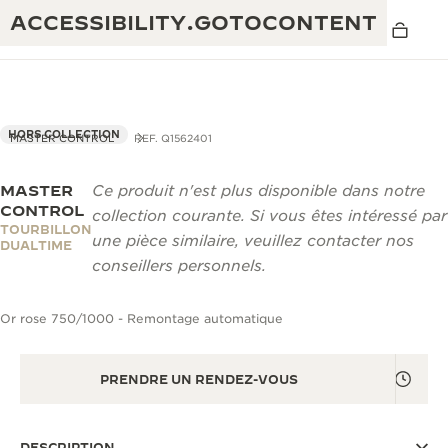
ACCESSIBILITY.GOTOCONTENT
HORS COLLECTION
MASTER CONTROL
REF. Q1562401
MASTER
Ce produit n'est plus disponible dans notre
THE GOLDEN RATIO MUSICAL SHOW
EXCELLENCE : PLUS DE 190 ANS
CONTROL
collection courante. Si vous êtes intéressé par
TOURBILLON
THE REVERSO 1931 CAFÉ
une pièce similaire, veuillez contacter nos
CRÉATIVITÉ : PLUS DE 430 BREVETS
DUALTIME
conseillers personnels.
GARANTIE JAEGER-LECOULTRE
INGÉNIOSITÉ : PLUS DE 1 400 CALIBRES
Or rose 750/1000 - Remontage automatique
GARANTIE DES MONTRES
EXPOSITION « THE PERPETUAL
SAVOIR-FAIRE : 108 MÉTIERS
TIMEKEEPER »
GARANTIE ATMOS
PRENDRE UN RENDEZ-VOUS
EXPOSITION « THE DREAM SHAPER »
REVERSO, INTEMPORELLE DEPUIS 1931
DESCRIPTION