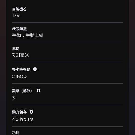
自製機芯
179
機芯類型
手動，手動上鏈
厚度
7.61毫米
每小時振動
21600
頻率（赫茲）
3
動力儲存
40 hours
功能