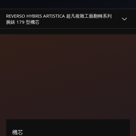
THE SOUND MAKER
REVERSO HYBRIS ARTISTICA 超凡複雜工藝翻轉系列
腕錶 179 型機芯
STELLAR ODYSSEY
THE PRECISION PIONEER
瀏覽所有精彩活動
機芯
機械獨創性
積家 179 型機芯配備創新的多軸陀飛輪，代表機械複雜性以
達到登峰造極的計時精度。與 Duoface 雙時區複雜功能相
關，機芯在各錶盤上顯示不同的時區，並在背面錶盤上配備顯
示第二時區的 24 小時指示。
機芯