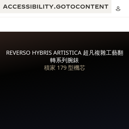
ACCESSIBILITY.GOTOCONTENT
REVERSO HYBRIS ARTISTICA 超凡複雜工藝翻
黃金比例音樂表演
卓越工藝：逾 190 年歷史
轉系列腕錶
積家 179 型機芯
REVERSO 1931 CAFÉ
無限創意：逾 430 項專利
積家保養服務
心靈手巧：1400 多種機芯
時計保修
《THE PERPETUAL TIMEKEEPER》
Reverso Hybris Artistica 超凡複雜工藝翻轉系列腕錶 179
精湛工藝：108 種工藝
展覽
型機芯將積家經典多軸陀飛輪的技術傑作與最精湛的藝術工藝
時計保修
互相結合，並憑著大工坊工藝師的技能，將這款非凡時計提升
《THE DREAM SHAPER》展覽
至新水平。
REVERSO 翻轉系列腕錶主題展覽