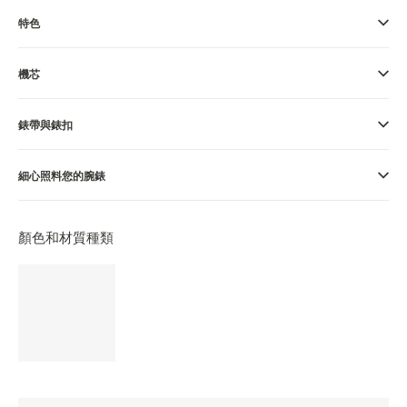
特色
THE SOUND MAKER
STELLAR ODYSSEY
機芯
THE PRECISION PIONEER
錶帶與錶扣
瀏覽所有精彩活動
細心照料您的腕錶
顏色和材質種類