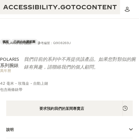
ACCESSIBILITY.GOTOCONTENT
獨家
已超出收藏範圍
POLARIS 系列腕錶
參考編號：Q908269J
POLARIS
我們目前的系列中不再提供該產品。如果您對類似的腕
黃金比例音樂表演
卓越工藝：逾 190 年歷史
系列腕錶
錶有興趣，請聯絡我們的個人顧問。
萬年曆
REVERSO 1931 CAFÉ
無限創意：逾 430 項專利
42 毫米 - 玫瑰金 - 自動上鏈
積家保養服務
心靈手巧：1400 多種機芯
包含兩條錶帶
時計保修
《THE PERPETUAL TIMEKEEPER》
精湛工藝：108 種工藝
展覽
要求預約我們的某間專賣店
時計保修
《THE DREAM SHAPER》展覽
說明
REVERSO 翻轉系列腕錶主題展覽