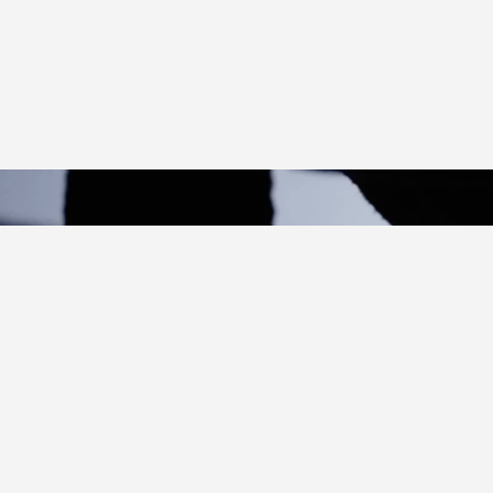
기능
퍼페추얼 디스플레이
새로운 폴라리스 퍼페추얼 캘린더는 28일, 30일, 31일을 포
함한 달과 윤년을 자동으로 고려하는 인하우스 칼리버
868AA를 도입했습니다. 날짜, 월 및 요일 인디케이터는 각
각 9시, 12시 및 3시 방향에 있으며 문페이즈는 6시 방향에
있습니다. 북반구에는 클래식한 디스플레이를, 남반구에는 레