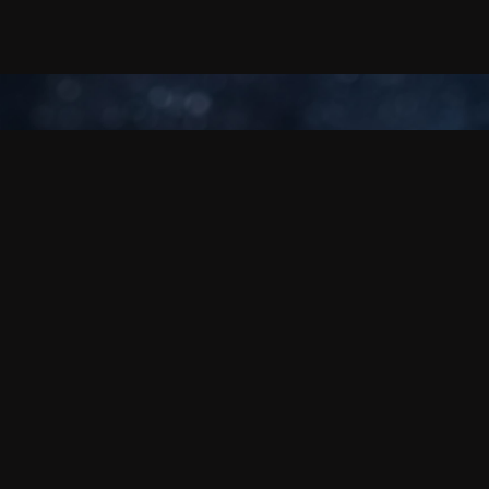
디자인
스포티한 영혼을 담은 모던한 스타일
짙은 그라데이션 블루 컬러로 래커를 입힌 폴라리스 퍼페추
얼 캘린더의 다이얼은 모던한 룩을 선보입니다. 대담한 인덱
스와 SLN 코팅된 아라비아 숫자는 퍼페추얼 캘린더를 표시
하는 4개 카운터의 정교함과 섬세한 디테일과 균형을 이룹니
다.