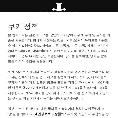
모든 컬렉션
폴라리스
REF. Q908269J
쿠키 정책
문의하기
본 웹사이트는 관련 서비스를 운영하고 제공하기 위해 쿠키 및 유사한 기
술을 사용합니다. 당사가 수집하는 정보: IP 주소(처리 목적으로 사용된
후 삭제됨), MAC 주소, 서비스 이용 기록 및 방문 기록. 귀하의 분석 데
서비스
이터는 Google Analytics에서 이벤트 데이터의 경우 26개월, 사용자
데이터의 경우 14개월 동안 보존됩니다. 동의를 철회하면, 당사는 향후
문의하기
모든 데이터 수집을 중단합니다.
팔로우하기
또한, 당사는 사용자의 브라우징 경험을 이해하고 개선하며 브라우징 중
표시된 선호도에 맞는 광고 자료를 발송하기 위해, 자사 및 제3자 분석
쿠키와 더불어 개인 맞춤형 광고를 포함한 다양한 Google 서비스(자세
예거 르쿨트르 인스타그램 페이지 바로가기
예거 르쿨트르 LINKEDIN 페이지 바로가기
예거 르쿨트르 페이스북 페이지로 이동
예거 르쿨트르 YOUTUBE 페이지로 이동
예거 르쿨트르 트위터 페이지로 이
예거 르쿨트르 PINTERES
KAKAO
한 내용은
Google 개인정보 보호 및 약관 사이트
)를 참조하십시오)를
사용합니다. 제3자 쿠키는 당사 이외의 사이트 또는 웹 서버에서 제공하
뉴스레터 구독하기
는 쿠키로, 해당 제3자의 목적을 위해서도 사용됩니다.
일부 또는 모든 쿠키에 대한 동의를 수정하거나 철회하려면 "쿠키 설
정"을 클릭하거나,
개인정보 처리방침
의 "쿠키 및 자동으로 수집하는 정