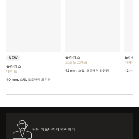
폴라리스
폴라리
NEW
크로노그래프
퍼페추얼
폴라리스
데이트
42 mm, 스틸, 오토매틱 와인딩
42 mm,
40 mm, 스틸, 오토매틱 와인딩
담당 어드바이저 연락하기