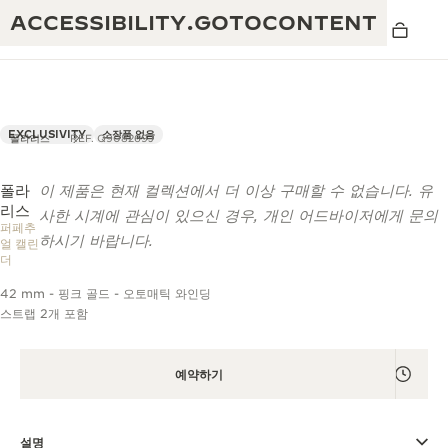
ACCESSIBILITY.GOTOCONTENT
EXCLUSIVITY
소장품 없음
폴라리스
REF. Q908269J
폴라
THE GOLDEN RATIO
이 제품은 현재 컬렉션에서 더 이상 구매할 수 없습니다. 유
탁월함: 190여 년의 역사
리스
MUSICAL SHOW
사한 시계에 관심이 있으신 경우, 개인 어드바이저에게 문의
퍼페추
하시기 바랍니다.
얼 캘린
창의성: 430개 이상의 특허
리베르소 1931 카페
더
예거 르쿨트르 품질보증
독창성: 1,400개 이상의 칼리버
42 mm - 핑크 골드 - 오토매틱 와인딩
스트랩 2개 포함
타임피스 품질보증
진정한 탁월함: 108개의 공예 기술
더 퍼페추얼 타임키퍼 전시
애트모스 품질보증
회
예약하기
THE DREAM SHAPER
설명