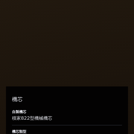
機芯
矩形之心
驅動 Reverso Tribute Enamel Shahnameh 翻轉系列
《列王紀》琺瑯腕錶的 822 型手動上鏈機芯是積家設計理念
的縮影。積家 822 型機芯完全由大工坊自行設計、製作和組
裝，其矩形機芯絕對難得一見，得以適配 Reverso 翻轉系列
腕錶錶殼。
機芯
自製機芯
積家822型機械機芯
機芯類型