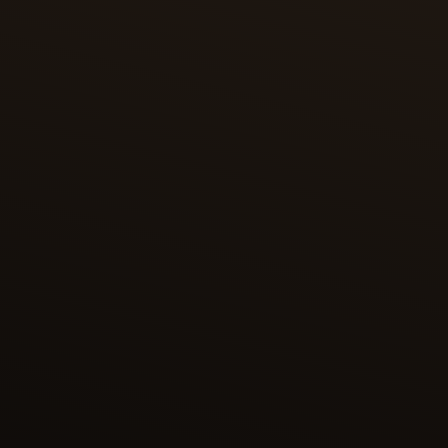
塔赫瑪斯普（SHAH TAHMASP）的《列王紀》
塔赫瑪斯普（Shah Tahmasp）國王版本的《列王紀》是最
瑰麗的版本之一，一共收錄 258 幅插畫，每幅皆被譽為波斯
微繪藝術的曠世之作。此版本於 1568 年獻給鄂圖曼帝國蘇丹
塞利姆二世（Selim II），並收藏於托普卡匹皇宮。1970 年
代，這部珍貴手稿被拆散，其書頁如今分散於各大博物館及私
人典藏之中，遍佈世界各地。