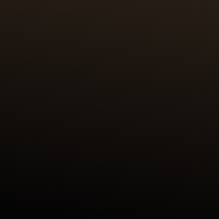
箔（24K，999/1000）精確切割成所需圖案形狀。工藝師
以人手將金箔細緻鋪於琺瑯表面，確保圖案精準呈現。每枚底
蓋皆需 100 小時的精細工序方能至臻完美。
探索由我們珍稀工藝 (MÉTIERS RARES™)工作坊製作的
REVERSO TRIBUTE ENAMEL SHAHNAMEH 翻轉系列《列王
紀》琺瑯腕錶