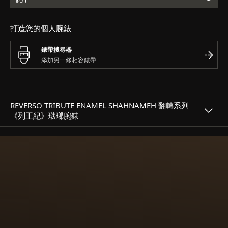
打造您的個人腕錶
錶帶搜尋器
REVERSO TRIBUTE ENAMEL SHAHNAMEH 翻轉系列
《列王紀》琺瑯腕錶
大師工藝
100 小時的微繪工藝與金箔鑲貼技術
首要挑戰在於將原作微縮至 2 平方厘米的錶殼上，並確保細
節絲毫不減。再透過金箔鑲貼工藝提升琺瑯畫作細節，將純金