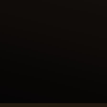
西亞武什（SIYAVUSH）於阿弗拉西亞布王
（AFRASIYAB）前展現馬球技藝
這幅畫作罕見地直接描繪馬球比賽，突顯該運動在薩法維王朝
宮廷中的崇高地位。《列王紀》第二篇章描繪了兩大傳奇波斯
領地的宿命對決，展開激烈競爭。突厥國王阿弗拉西亞布
（Afrasiyab）提出舉辦一場馬球競賽，西亞武什
（Siyavush）勇敢應戰，最終奪得勝利。