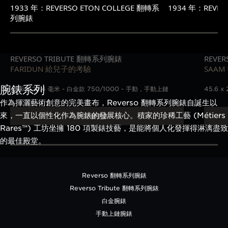
1933 年：REVERSO ETON COLLEGE 翻轉系
1934 年：REV
列腕錶
REVERSO TRIBUTE 翻轉系列腕錶
REVE
FARIDUN 給兒子的考驗
SAA
腕錶系列
45.6 x 27.4 毫米 - 白金款 750/1000 - 手動，手動上鏈
45.6 
作為揮灑藝術創意的完美畫布，Reverso 翻轉系列腕錶自誕生以
來，一直以個性化作為腕錶的發展核心。積家的珍稀工藝 (Métiers
了解更多
Rares™) 工坊坐擁 180 項製錶技藝，是能將個人化發揮得淋漓盡致
的最佳殿堂。
Reverso 翻轉系列腕錶
Reverso Tribute 翻轉系列腕錶
白金腕錶
手動上鏈腕錶