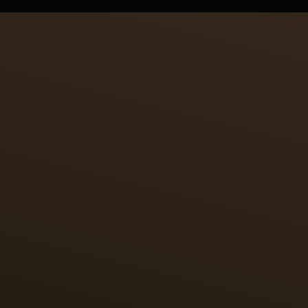
藝術故事
向微繪藝術致敬
為致敬源自波斯的微型繪畫藝術，每款時計錶背皆綴以微繪琺
瑯，重現塔赫瑪斯普（Shah Tahmasp）的《列王紀》精美
插畫。這些作品透過微繪琺瑯工藝，演繹馬球運動的動感與歷
史淵源，同時向其波斯起源致以崇高敬意。