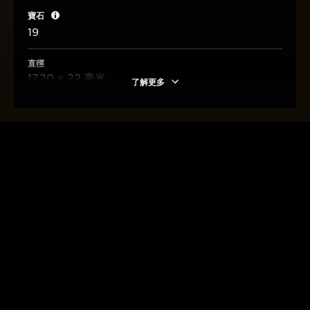
寶石
19
直徑
17.20 x 22 毫米
了解更多
歷史傳承
經典之作的誕生
1931 年，積家推出了一款注定成為 20 世紀設計典範之作的
腕錶——Reverso 翻轉系列腕錶。這款腕錶兼備精緻外觀與
巧妙功能，成為極為容易辨識的標誌性腕錶。時至今日，腕錶
一如誕生之初，充滿清新氣質與現代氣息。
其空白金屬錶背最初純粹為了保護錶盤，避免損壞的功能而設
計，卻逐漸成為可飾以漆面、雕刻或琺瑯彩繪以添加花押字