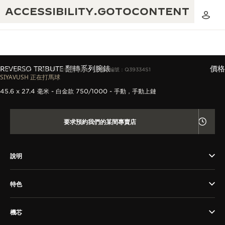
ACCESSIBILITY.GOTOCONTENT
REVERSO TRIBUTE 翻轉系列腕錶
價格
REVERSO TRIBUTE 翻轉系列腕錶
參考編號：Q39334S1
SIYAVUSH 正在打馬球
45.6 x 27.4 毫米 - 白金款 750/1000 - 手動，手動上鏈
黃金比例音樂表演
卓越工藝：逾 190 年歷史
REVERSO 1931 CAFÉ
要求預約我們的某間專賣店
無限創意：逾 430 項專利
積家保養服務
心靈手巧：1400 多種機芯
說明
時計保修
《THE PERPETUAL TIMEKEEPER》
精湛工藝：108 種工藝
展覽
時計保修
特色
《THE DREAM SHAPER》展覽
機芯
REVERSO 翻轉系列腕錶主題展覽