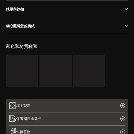
THE SOUND MAKER
錶帶與錶扣
STELLAR ODYSSEY
細心照料您的腕錶
THE PRECISION PIONEER
顏色和材質種類
瀏覽所有精彩活動
瑞士製造
保養期長達 8 年
售後服務