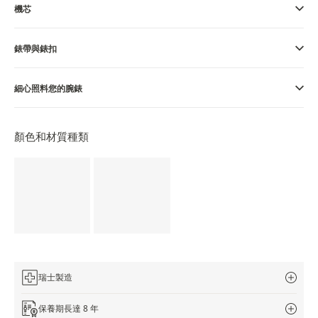
機芯
THE SOUND MAKER
錶帶與錶扣
STELLAR ODYSSEY
THE PRECISION PIONEER
細心照料您的腕錶
瀏覽所有精彩活動
顏色和材質種類
瑞士製造
保養期長達 8 年