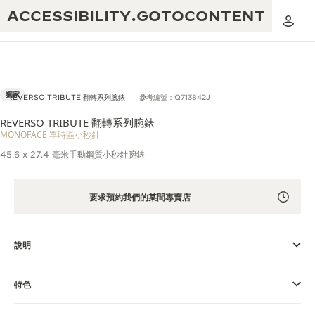
ACCESSIBILITY.GOTOCONTENT
獨家
REVERSO TRIBUTE 翻轉系列腕錶
參考編號：Q713842J
REVERSO TRIBUTE 翻轉系列腕錶
MONOFACE 單時區小秒針
黃金比例音樂表演
卓越工藝：逾 190 年歷史
45.6 x 27.4 毫米手動鋼質小秒針腕錶
REVERSO 1931 CAFÉ
無限創意：逾 430 項專利
積家保養服務
要求預約我們的某間專賣店
心靈手巧：1400 多種機芯
時計保修
《THE PERPETUAL TIMEKEEPER》
精湛工藝：108 種工藝
展覽
說明
時計保修
《THE DREAM SHAPER》展覽
特色
REVERSO 翻轉系列腕錶主題展覽