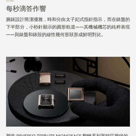
每秒滴答作響
腕錶設計簡潔優雅，時和分由太子妃式指針指示，而在錶盤的
下半部分，小秒針顯示的圓形軌道——其機械機芯的純粹表現
——與錶盤和錶殼的線性幾何形狀形成鮮明對比。
塑造 REVERSO TRIBUTE MONOFACE 翻轉系列單時區腕錶的