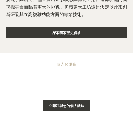
形機芯會面臨着更大的挑戰，但積家大工坊還是決定以此來創
新研發其在高複雜功能方面的專業技術。
探索積家歷史傳承
個人化服務
為您的 REVERSO 翻轉系列腕錶訂製鐫刻
雕刻工藝將 Reverso 翻轉系列腕錶從高級奢華腕錶化為獨一
無二的藝術作品。
立即訂製您的個人腕錶