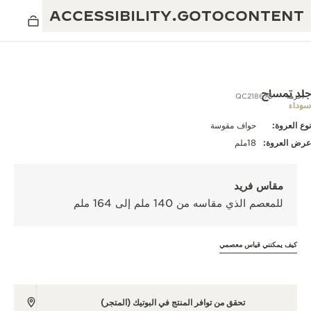
ACCESSIBILITY.GOTOCONTENT
جلد تمساح
أحزمة
QC218676
سوداء
نوع العروة:
حواف مقوسة
العرض الموسيقي للنسبة الذهبية
التميز: أكثر من 190 عامًا
عرض العروة:
18ملم
مقهى REVERSO 1931
الإبداع: أكثر من 430 براءة اختراع
مقاس فريد
ضمان JAEGER-LECOULTRE
البراعة: أكثر من 1400 حركة
للمعصم الذي مقاسه من 140 ملم إلى 164 ملم
ضمان الساعة
معرض THE PERPETUAL TIMEKEEPER
الإتقان: 235 حِرَفة متخصصة
كيف يمكنني قياس معصمي
ضمان بندولة ATMOS
صانع الأحلام
حكايات REVERSO
تحقق من توافر المنتج في البوتيك (المتجر)