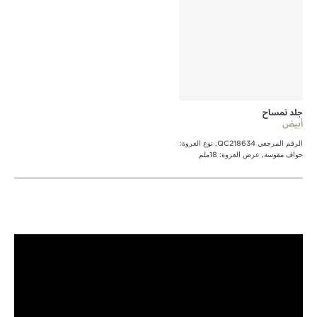
جلد تمساح
أبيض
الرقم المرجعي QC218634, نوع العروة:
حواف مقوسة, عرض العروة: 18ملم