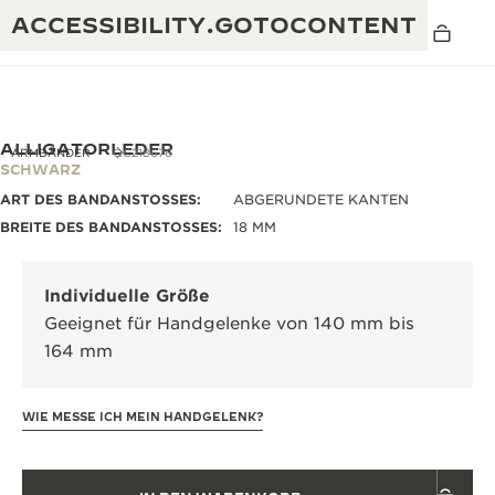
ACCESSIBILITY.GOTOCONTENT
ALLIGATORLEDER
ARMBÄNDER
QC218676
SCHWARZ
ART DES BANDANSTOSSES:
ABGERUNDETE KANTEN
THE GOLDEN RATIO MUSICAL SHOW
EXZELLENZ: MEHR ALS 190 JAHRE EXPERTISE
BREITE DES BANDANSTOSSES:
18 MM
DAS REVERSO 1931 CAFÉ
KREATIVITÄT: MEHR ALS 430 PATENTE
Individuelle Größe
JAEGER-LECOULTRE GARANTIE
RAFFINESSE: MEHR ALS 1.400 KALIBER
Geeignet für Handgelenke von 140 mm bis
164 mm
ZEITMESSER GARANTIE
DIE AUSSTELLUNG „THE PERPETUAL
MEISTERLEISTUNG: 108 KUNSTHANDWERKE
TIMEKEEPER“
ATMOS GARANTIE
WIE MESSE ICH MEIN HANDGELENK?
THE DREAM SHAPER
THE REVERSO STORIES