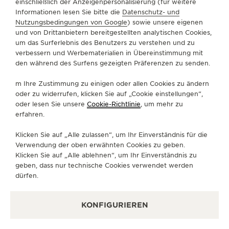
einschließlich der Anzeigenpersonalisierung (für weitere
Informationen lesen Sie bitte die
Datenschutz- und
ÜBER UNS
Nutzungsbedingungen von Google
) sowie unsere eigenen
und von Drittanbietern bereitgestellten analytischen Cookies,
um das Surferlebnis des Benutzers zu verstehen und zu
SERVICELEISTUNGEN
verbessern und Werbematerialien in Übereinstimmung mit
den während des Surfens gezeigten Präferenzen zu senden.
KONTAKTIEREN SIE UNS
m Ihre Zustimmung zu einigen oder allen Cookies zu ändern
FOLGEN SIE UNS
oder zu widerrufen, klicken Sie auf „Cookie einstellungen“,
oder lesen Sie unsere
Cookie-Richtlinie
, um mehr zu
erfahren.
GEHEN SIE ZUR INSTAGRAM-SEITE VON JAE
GEHEN SIE ZUR LINKEDIN-SEITE VON 
BESUCHEN SIE DIE FACEBOOK-SE
GEHEN SIE ZUR YOUTUBE-SE
RUFEN SIE DIE TWITTE
GEHEN SIE ZUR PI
Klicken Sie auf „Alle zulassen“, um Ihr Einverständnis für die
DEN NEWSLETTER ABONNIEREN
Verwendung der oben erwähnten Cookies zu geben.
Klicken Sie auf „Alle ablehnen“, um Ihr Einverständnis zu
geben, dass nur technische Cookies verwendet werden
dürfen.
PRESSE
KONFIGURIEREN
DATENSCHUTZRICHTLINIE
NUTZUNGSBEDINGUNGEN