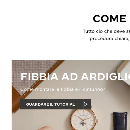
COME 
Tutto ciò che deve sap
procedura chiara, 
FIBBIA AD ARDIGL
Come montare la fibbia e il cinturino?
GUARDARE IL TUTORIAL