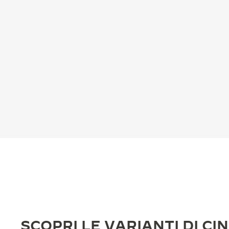
REVERSO STORIES
THE SOUND MAKER
THE STELLAR ODYSSEY
THE PRECISION PIONEER
VEDERE TUTTI GLI EVENTI
SCOPRI LE VARIANTI DI CI