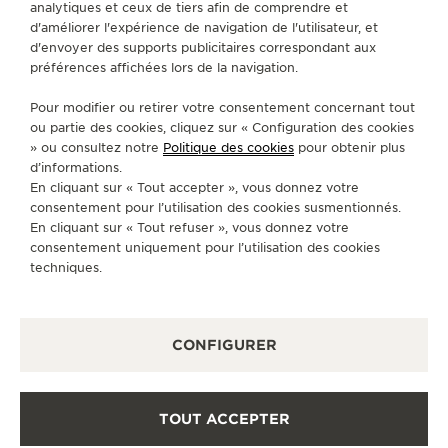
analytiques et ceux de tiers afin de comprendre et
SERVICES
d'améliorer l'expérience de navigation de l'utilisateur, et
d'envoyer des supports publicitaires correspondant aux
préférences affichées lors de la navigation.
CONTACT
Pour modifier ou retirer votre consentement concernant tout
SUIVEZ-NOUS
ou partie des cookies, cliquez sur « Configuration des cookies
» ou consultez notre
Politique des cookies
pour obtenir plus
ACCÉDER À LA PAGE INSTAGRAM DE JAEGER
ACCÉDER À LA PAGE LINKEDIN DE JAE
ALLER SUR LA PAGE JAEGER-LEC
ACCÉDER À LA PAGE YOUTUB
ALLER SUR LA PAGE TW
ALLER SUR LA PAG
d’informations.
En cliquant sur « Tout accepter », vous donnez votre
S'INSCRIRE À LA NEWSLETTER
consentement pour l’utilisation des cookies susmentionnés.
En cliquant sur « Tout refuser », vous donnez votre
consentement uniquement pour l’utilisation des cookies
techniques.
PRESSE
CONFIGURER
POLITIQUE DE CONFIDENTIALITÉ
CONDITIONS GÉNÉRALES D'UTILISATION
CONDITIONS GÉNÉRALES DE VENTE
POLITIQUE EN MATIÈRE DE COOKIES
TOUT ACCEPTER
FICHE RELATIVE AUX QUALITÉS ET CARACTÉRISTIQUES
ENVIRONNEMENTALES