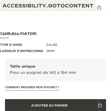
ACCESSIBILITY.GOTOCONTENT
CUIR ALLIGATOR
BRACELETS
QC218676
NOIR
TYPE D'ANSE:
GALBÉ
THE GOLDEN RATIO MUSICAL SHOW
EXCELLENCE : PLUS DE 190 ANS
LARGEUR D'ENTRECORNE:
18MM
THE REVERSO 1931 CAFÉ
CRÉATIVITÉ : PLUS DE 430 BREVETS
Taille unique
GARANTIE JAEGER-LECOULTRE
INGÉNIOSITÉ : PLUS DE 1 400 CALIBRES
Pour un poignet de 140 à 164 mm
GARANTIE DES MONTRES
EXPOSITION « THE PERPETUAL
SAVOIR-FAIRE : 108 MÉTIERS
TIMEKEEPER »
COMMENT MESURER MON POIGNET ?
GARANTIE ATMOS
EXPOSITION « THE DREAM SHAPER »
AJOUTER AU PANIER
REVERSO, INTEMPORELLE DEPUIS 1931