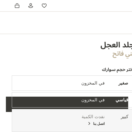
لد العجل
ني فاتح
ختر حجم سوارك
صغير
في المخزون
قياسي
في المخزون
كبير
نفدت الكمية
اتصل بنا