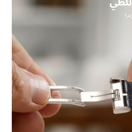
للطي
ام؟