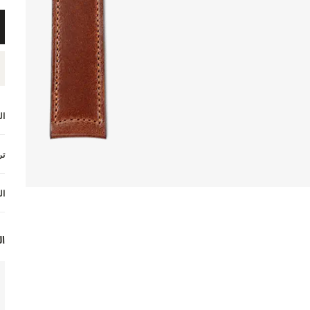
ال
تر
ال
ال