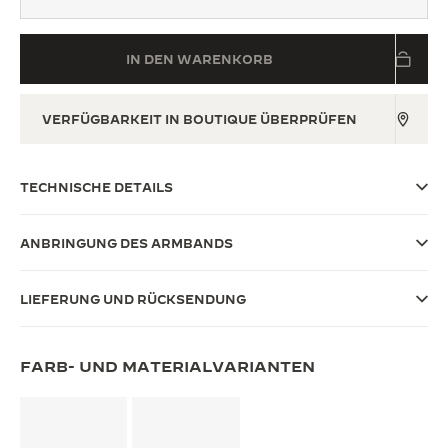
THE SOUND MAKER
IN DEN WARENKORB
THE STELLAR ODYSSEY
THE PRECISION PIONEER
VERFÜGBARKEIT IN BOUTIQUE ÜBERPRÜFEN
ALLE VERANSTALTUNGEN ANZEIGEN
TECHNISCHE DETAILS
ANBRINGUNG DES ARMBANDS
LIEFERUNG UND RÜCKSENDUNG
FARB- UND MATERIALVARIANTEN