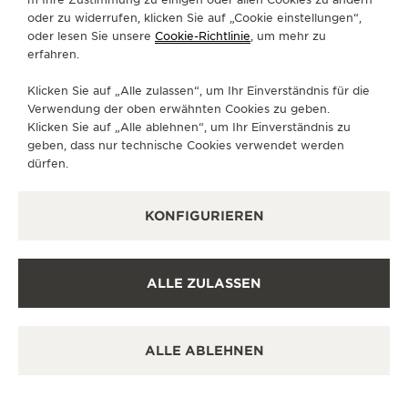
FOLGEN SIE UNS
oder zu widerrufen, klicken Sie auf „Cookie einstellungen“,
oder lesen Sie unsere
Cookie-Richtlinie
, um mehr zu
erfahren.
GEHEN SIE ZUR INSTAGRAM-SEITE VON JAE
GEHEN SIE ZUR LINKEDIN-SEITE VON 
BESUCHEN SIE DIE FACEBOOK-SE
GEHEN SIE ZUR YOUTUBE-SE
RUFEN SIE DIE TWITTE
GEHEN SIE ZUR PI
Klicken Sie auf „Alle zulassen“, um Ihr Einverständnis für die
DEN NEWSLETTER ABONNIEREN
Verwendung der oben erwähnten Cookies zu geben.
Klicken Sie auf „Alle ablehnen“, um Ihr Einverständnis zu
geben, dass nur technische Cookies verwendet werden
dürfen.
PRESSE
KONFIGURIEREN
DATENSCHUTZRICHTLINIE
NUTZUNGSBEDINGUNGEN
VERKAUFSBEDINGUNGEN
ALLE ZULASSEN
COOKIE-RICHTLINIE
ERKLÄRUNG ZUR BARRIEREFREIHEIT – WCAG
MEINE ZUGÄNGLICHKEIT VERWALTEN
ALLE ABLEHNEN
WIDERRUFSFORMULAR
COPYRIGHT JAEGER-LECOULTRE 2026
VERSION 102.34.2