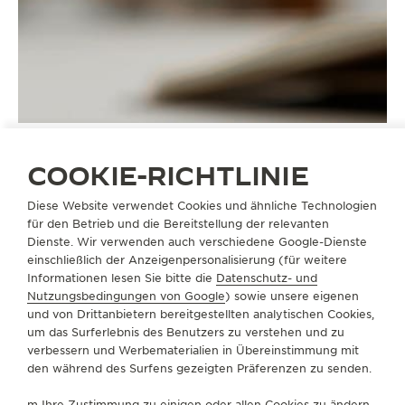
COOKIE-RICHTLINIE
Diese Website verwendet Cookies und ähnliche Technologien
ARMBÄNDER
QC05086Z
für den Betrieb und die Bereitstellung der relevanten
Dienste. Wir verwenden auch verschiedene Google-Dienste
einschließlich der Anzeigenpersonalisierung (für weitere
Informationen lesen Sie bitte die
Datenschutz- und
ÜBER UNS
Nutzungsbedingungen von Google
) sowie unsere eigenen
und von Drittanbietern bereitgestellten analytischen Cookies,
um das Surferlebnis des Benutzers zu verstehen und zu
SERVICELEISTUNGEN
verbessern und Werbematerialien in Übereinstimmung mit
den während des Surfens gezeigten Präferenzen zu senden.
KONTAKTIEREN SIE UNS
m Ihre Zustimmung zu einigen oder allen Cookies zu ändern