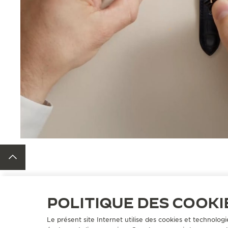
RETOUR EN HAUT DE LA PAGE
POLITIQUE DES COOKI
BRACELETS
QC05086Z
Le présent site Internet utilise des cookies et technologi