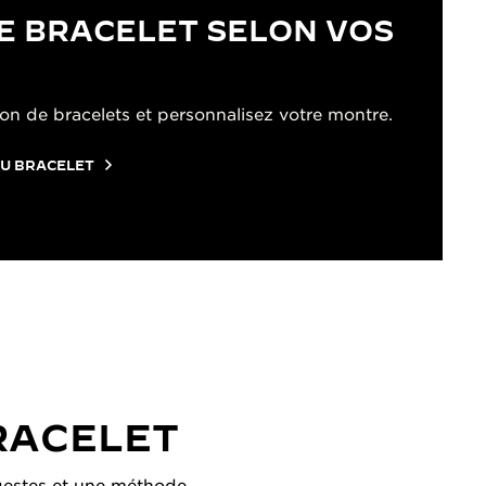
E BRACELET SELON VOS
on de bracelets et personnalisez votre montre.
U BRACELET
RACELET
s gestes et une méthode