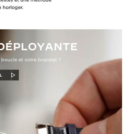
n horloger.
DÉPLOYANTE
oucle et votre bracelet ?
L