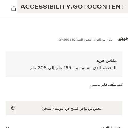
ACCESSIBILITY.GOTOCONTENT
فولاذ
أحزمة
سوار من الفولاذ المقاوم للصدأ QM26C830
العرض الموسيقي للنسبة الذهبية
التميز: أكثر من 190 عامًا
مقاس فريد
مقهى REVERSO 1931
للمعصم الذي مقاسه من 165 ملم إلى 205 ملم
الإبداع: أكثر من 430 براءة اختراع
ضمان JAEGER-LECOULTRE
البراعة: أكثر من 1400 حركة
كيف يمكنني قياس معصمي
ضمان الساعة
معرض THE PERPETUAL TIMEKEEPER
الإتقان: 108 حِرفة
ضمان بندولة ATMOS
صانع الأحلام
تحقق من توافر المنتج في البوتيك (المتجر)
حكايات REVERSO
التفاصيل التقنية