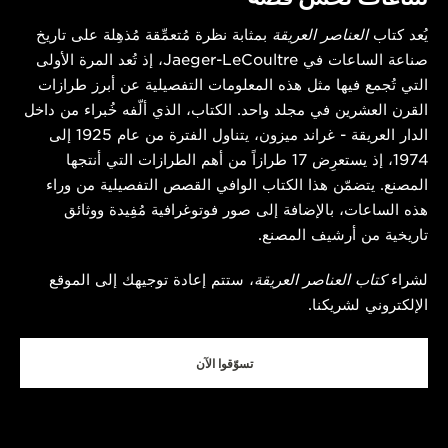
يُعد كتاب
العناصر العريقة
بمثابة نظرة مُتعمِّقة مُذهِلة على تاريخ
صناعة الساعات في Jaeger-LeCoultre، إذ تُعد المرة الأولى
التي تُجمع فيها مثل هذه المعلومات التفصيلية عن أبرز طرازات
القرن العشرين في مجلد واحد. الكتاب، الذي ألّفه خُبراء من داخل
الدار العريقة - غراند ميزون، يتناول الفترة من عام 1925 إلى
1974، إذ يستعرِض 17 طرازاً من أهم الطرازات التي أنتجها
المصنع. يتضمّن هذا الكتاب الوافي القصص التفصيلية من وراء
هذه الساعات، بالإضافة إلى صور فوتوغرافية مُفِيدة ووثائق
تاريخية من أرشيف المصنع.
لشراء
كتاب العناصر العريقة
، ستتم إعادة توجيهك إلى الموقع
الإلكتروني لشريكنا.
تسوّقوا الآن