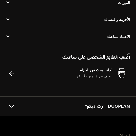
الميزات
THE SOUND MAKER
STELLAR ODYSSEY
الأحزمة والمشابك
رائد الدقّة PRECISION PIONEER
الاعتناء بساعتك
اطّلع على جميع الفعاليات
أَضْفِ الطابع الشخصي على ساعتك
أداة البحث عن الحزام
DUOPLAN "آرت ديكو"