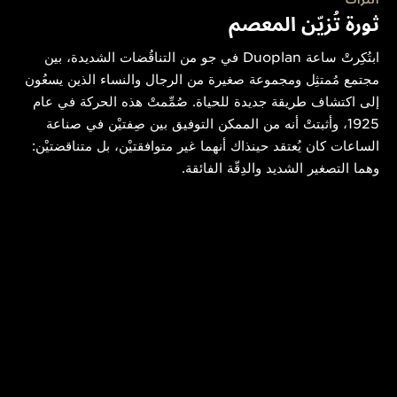
التراث
ثورة تُزيّن المعصم
ابتُكِرتْ ساعة Duoplan في جو من التناقُضات الشديدة، بين
مجتمع مُمتثِل ومجموعة صغيرة من الرجال والنساء الذين يسعُون
إلى اكتشاف طريقة جديدة للحياة. صُمِّمتْ هذه الحركة في عام
1925، وأثبتتْ أنه من الممكن التوفيق بين صِفتيْن في صناعة
الساعات كان يُعتقد حينذاك أنهما غير متوافقتيْن، بل متناقضتيْن:
وهما التصغير الشديد والدِقّة الفائقة.