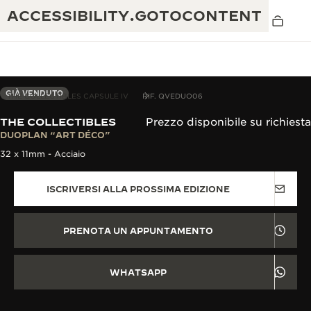
ACCESSIBILITY.GOTOCONTENT
GIÀ VENDUTO
THE COLLECTIBLES CAPSULE IV
RIF. QVEDUO06
THE COLLECTIBLES
Prezzo disponibile su richiesta
THE GOLDEN RATIO MUSICAL SHOW
DUOPLAN “ART DÉCO”
ECCELLENZA: OLTRE 190 ANNI DI TRADIZIONE
32 x 11mm - Acciaio
IL REVERSO 1931 CAFÉ
CREATIVITÀ: OLTRE 430 BREVETTI
ISCRIVERSI ALLA PROSSIMA EDIZIONE
GARANZIA JAEGER-LECOULTRE
INGEGNO: OLTRE 1.400 CALIBRI
GARANZIA DEI SEGNATEMPO
MOSTRA “THE PERPETUAL
MAESTRIA: 108 MESTIERI
PRENOTA UN APPUNTAMENTO
TIMEKEEPER”
GARANZIA ATMOS
THE DREAM SHAPER
WHATSAPP
REVERSO STORIES