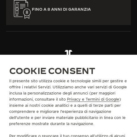
FINO A 8 ANNI DI GARANZIA
TUTTE LE COLLEZIONI
THE COLLECTIBLES
COOKIE CONSENT
THE COLLECTIBLES CAPSULE IV
RIF. QVEDUO06
Il presente sito utilizza cookie e tecnologie simili per gestire e
offrire i relativi Servizi. Utilizziamo anche vari servizi di Google
INFORMAZIONI SU DI NOI
inclusa la personalizzazione degli annunci (per maggiori
informazioni, consultare il sito
Privacy e Termini di Google
)
insieme ai nostri cookie analitici e a quelli di terze parti per
SERVIZI
comprendere e migliorare l'esperienza di navigazione
dell'utente e per inviare materiale pubblicitario in linea con le
preferenze mostrate durante la navigazione.
CONTATTI
CI SEGUA
Per modificare o revocare il tuo consenso all’utilizzo di alcuni