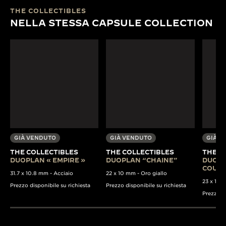
THE COLLECTIBLES
NELLA STESSA CAPSULE COLLECTION
GIÀ VENDUTO
GIÀ VENDUTO
GIÀ V
THE COLLECTIBLES
THE COLLECTIBLES
THE C
DUOPLAN « EMPIRE »
DUOPLAN “CHAINE”
DUOPL
COULI
31.7 x 10.8 mm - Acciaio
22 x 10 mm - Oro giallo
23 x 13 m
Prezzo disponibile su richiesta
Prezzo disponibile su richiesta
Prezzo di