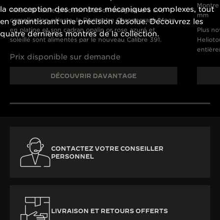
Montre 
la conception des montres mécaniques complexes, tout
Alliant la haute précision d’un chronographe à une
mm
complication céleste, la Duometre Chronograph Moon
en garantissant une précision absolue. Découvrez les
en platine et son cadran opalin or rose azuré et
Plus no
quatre dernières montres de la collection.
soleillé sont alimentés par le nouveau Calibre 391.
Helioto
entièr
Prix disponible sur demande
DÉCOUVRIR DAVANTAGE
CONTACTEZ VOTRE CONSEILLER
PERSONNEL
LIVRAISON ET RETOURS OFFERTS