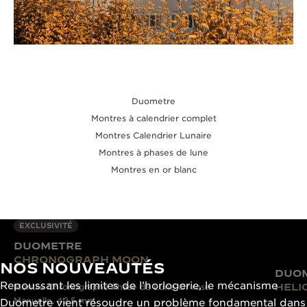
Duometre
Montres à calendrier complet
Montres Calendrier Lunaire
Montres à phases de lune
Montres en or blanc
EXCLUSIVITÉ
DUOMETRE
CHRONOGRAPH MOON
NOS NOUVEAUTÉS
DUO
Repoussant les limites de l’horlogerie, le mécanisme
HELI
Montre Chronographe Phase de Lune Or rose
Manuelle, 42.5 mm
Duometre vient résoudre un problème fondamental dans