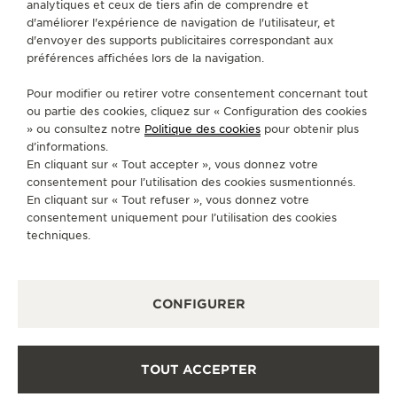
analytiques et ceux de tiers afin de comprendre et
A PROPOS DE NOUS
d'améliorer l'expérience de navigation de l'utilisateur, et
d'envoyer des supports publicitaires correspondant aux
préférences affichées lors de la navigation.
SERVICES
Pour modifier ou retirer votre consentement concernant tout
CONTACT
ou partie des cookies, cliquez sur « Configuration des cookies
» ou consultez notre
Politique des cookies
pour obtenir plus
SUIVEZ-NOUS
d’informations.
En cliquant sur « Tout accepter », vous donnez votre
consentement pour l’utilisation des cookies susmentionnés.
ACCÉDER À LA PAGE INSTAGRAM DE JAEGER
ACCÉDER À LA PAGE LINKEDIN DE JAE
ALLER SUR LA PAGE JAEGER-LEC
ACCÉDER À LA PAGE YOUTUB
ALLER SUR LA PAGE TW
ALLER SUR LA PAG
En cliquant sur « Tout refuser », vous donnez votre
consentement uniquement pour l’utilisation des cookies
S'INSCRIRE À LA NEWSLETTER
techniques.
CONFIGURER
PRESSE
POLITIQUE DE CONFIDENTIALITÉ
TOUT ACCEPTER
CONDITIONS GÉNÉRALES D'UTILISATION
CONDITIONS GÉNÉRALES DE VENTE