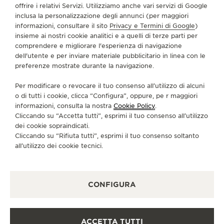
offrire i relativi Servizi. Utilizziamo anche vari servizi di Google
inclusa la personalizzazione degli annunci (per maggiori
+43 1 319 59 20
informazioni, consultare il sito
Privacy e Termini di Google
)
insieme ai nostri cookie analitici e a quelli di terze parti per
BAROTANYI@AON.AT
comprendere e migliorare l'esperienza di navigazione
dell'utente e per inviare materiale pubblicitario in linea con le
SERVIZI DISPONIBILI
preferenze mostrate durante la navigazione.
CONTROLLO FUNZIONALE
In questa boutique è possibile effettuare un controllo
funzionale.
Per modificare o revocare il tuo consenso all’utilizzo di alcuni
o di tutti i cookie, clicca “Configura”, oppure, pe r maggiori
RIPARATORE UFFICIALE
informazioni, consulta la nostra
Cookie Policy
.
In questa boutique è possibile inviare il proprio orologio
Cliccando su “Accetta tutti”, esprimi il tuo consenso all’utilizzo
in assistenza.
dei cookie sopraindicati.
Cliccando su “Rifiuta tutti”, esprimi il tuo consenso soltanto
PUNTO VENDITA
Scopra un’eleganza senza tempo in una destinazione
all’utilizzo dei cookie tecnici.
orologiera di prim’ordine.
CONFIGURA
ALTRE BOUTIQUE UFFICIALI E
PARTNER
ACCETTA TUTTI