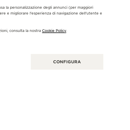
nclusa la personalizzazione degli annunci (per maggiori
dere e migliorare l'esperienza di navigazione dell'utente e
RTNER UFFICIALE
PARTNER
UCHERER
JUWE
zioni, consulta la nostra
Cookie Policy
.
Graben 16, 1010 Vienna, Austria
Kärntner S
CONTROLLO FUNZIONALE - RIPARATORE UFFICIALE - PUNTO VENDITA
CONFIGURA