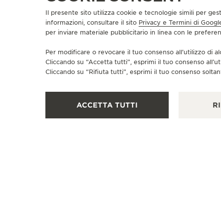
Il presente sito utilizza cookie e tecnologie simili per ges
informazioni, consultare il sito
Privacy e Termini di Googl
per inviare materiale pubblicitario in linea con le prefer
Per modificare o revocare il tuo consenso all’utilizzo di al
Cliccando su “Accetta tutti”, esprimi il tuo consenso all’ut
Cliccando su “Rifiuta tutti”, esprimi il tuo consenso soltant
ACCETTA TUTTI
RI
BOUTIQUE UFFICIALE
JAEGER-LECOULTRE BOUTIQUE
- VIENNA
Am Graben 28, 1010 Vienna, Austria
RIPARATORE UFFICIALE - PUNTO VENDITA