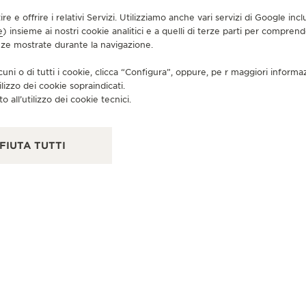
tire e offrire i relativi Servizi. Utilizziamo anche vari servizi di Google i
e
) insieme ai nostri cookie analitici e a quelli di terze parti per compren
enze mostrate durante la navigazione.
PA
B
cuni o di tutti i cookie, clicca “Configura”, oppure, pe r maggiori informa
ilizzo dei cookie sopraindicati.
Am 
o all’utilizzo dei cookie tecnici.
FIUTA TUTTI
BOUTIQUE UFFICIALE
JAEGER-LECOULTRE BOUTIQUE
- MUNICH
Maximilianstrasse 24, 80539 Monaco di Baviera,
Germania
CONTROLLO FUNZIONALE - PUNTO VENDITA