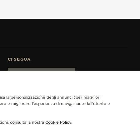
CI SEGUA
VAI ALLA PAGINA INSTAGRAM DI JAEGER-LECOULTRE
VAI ALLA PAGINA LINKEDIN DI JAEGER-LECOULTRE
VAI ALLA PAGINA FACEBOOK DI JAEGER-LECOU
VAI ALLA PAGINA YOUTUBE DI JAEGER-LE
VAI ALLA PAGINA TWITTER DI JAEGE
VAI ALLA PAGINA PINTEREST D
ISCRIVERSI ALLA NEWSLETTER
nclusa la personalizzazione degli annunci (per maggiori
dere e migliorare l'esperienza di navigazione dell'utente e
 RECESSO
zioni, consulta la nostra
Cookie Policy
.