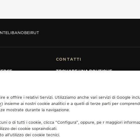
ENTE
LIBANO
BEIRUT
CONTATTI
MERCE
TROVARE UNA BOUTIQUE
VENDITA
PRENOTA UN APPUNTAMENTO
GER-LECOULTRE
CONTATTO JAEGER-LECOULTRE
MIA GARANZIA
UENTI
tire e offrire i relativi Servizi. Utilizziamo anche vari servizi di Google i
e
) insieme ai nostri cookie analitici e a quelli di terze parti per compren
enze mostrate durante la navigazione.
ENDITA
INFORMATIVA SUI COOKIE
GESTISCI LA MIA ACCESSIBILITÀ
MODULO DI
cuni o di tutti i cookie, clicca “Configura”, oppure, pe r maggiori informa
ilizzo dei cookie sopraindicati.
o all’utilizzo dei cookie tecnici.