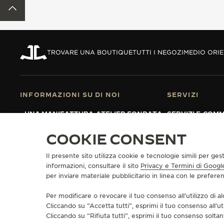
TORNA ALL'INIZIO DELLA PAGINA
REVERSO STORIES
THE SOUND MAKER
THE STELLAR ODYSSEY
TROVARE UNA BOUTIQUE
TUTTI I NEGOZI
MEDIO ORI
THE PRECISION PIONEER
VEDERE TUTTI GLI EVENTI
INFORMAZIONI SU DI NOI
SERVIZI
UNA MANIFATTURA-ATELIER FONDATA
SERVIZI E-COM
NEL 1833
SERVIZI POST-
SI UNISCA ALLA NOSTRA MAISON
GARANZIA JAE
COOKIE CONSENT
ESTENDERE LA 
DOMANDE FREQ
Il presente sito utilizza cookie e tecnologie simili per ges
informazioni, consultare il sito
Privacy e Termini di Googl
per inviare materiale pubblicitario in linea con le prefer
STAMPA
POLICY SULLA PRIVACY
CONDIZIONI D'USO
CONDIZIONI DI V
Per modificare o revocare il tuo consenso all’utilizzo di al
COPYRIGHT JAEGER-LECOULTRE 2026
VERSIONE 102.34.2
Cliccando su “Accetta tutti”, esprimi il tuo consenso all’ut
Cliccando su “Rifiuta tutti”, esprimi il tuo consenso soltant