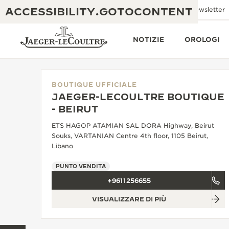
ACCESSIBILITY.GOTOCONTENT
Inviaci un'e-mail
Boutiques
Newsletter
NOTIZIE
OROLOGI
BOUTIQUE UFFICIALE
JAEGER-LECOULTRE BOUTIQUE
THE GOLDEN RATIO MUSICAL SHOW
- BEIRUT
ECCELLENZA: OLTRE 190 ANNI DI TRADIZIONE
ETS HAGOP ATAMIAN SAL DORA Highway, Beirut
IL REVERSO 1931 CAFÉ
CREATIVITÀ: OLTRE 430 BREVETTI
Souks, VARTANIAN Centre 4th floor, 1105 Beirut,
Libano
GARANZIA JAEGER-LECOULTRE
INGEGNO: OLTRE 1.400 CALIBRI
PUNTO VENDITA
GARANZIA DEI SEGNATEMPO
MOSTRA “THE PERPETUAL
MAESTRIA: 108 MESTIERI
+9611256655
TIMEKEEPER”
GARANZIA ATMOS
VISUALIZZARE DI PIÙ
THE DREAM SHAPER