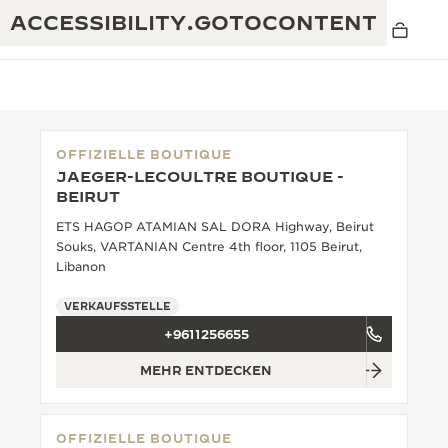
ACCESSIBILITY.GOTOCONTENT
OFFIZIELLE BOUTIQUE
JAEGER-LECOULTRE BOUTIQUE -
THE GOLDEN RATIO MUSICAL SHOW
BEIRUT
EXZELLENZ: MEHR ALS 190 JAHRE EXPERTISE
ETS HAGOP ATAMIAN SAL DORA Highway, Beirut
DAS REVERSO 1931 CAFÉ
KREATIVITÄT: MEHR ALS 430 PATENTE
Souks, VARTANIAN Centre 4th floor, 1105 Beirut,
Libanon
JAEGER-LECOULTRE GARANTIE
RAFFINESSE: MEHR ALS 1.400 KALIBER
VERKAUFSSTELLE
ZEITMESSER GARANTIE
DIE AUSSTELLUNG „THE PERPETUAL
MEISTERLEISTUNG: 108 KUNSTHANDWERKE
+9611256655
TIMEKEEPER“
ATMOS GARANTIE
MEHR ENTDECKEN
THE DREAM SHAPER
THE REVERSO STORIES
OFFIZIELLE BOUTIQUE