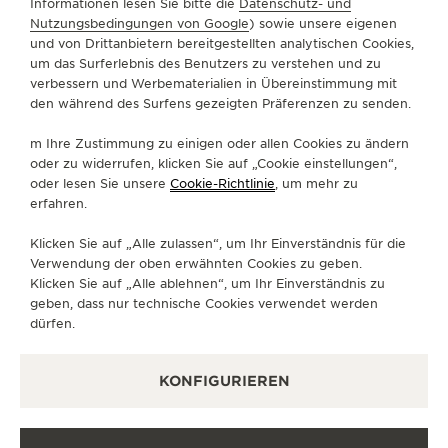
Informationen lesen Sie bitte die
Datenschutz- und
ÜBER UNS
Nutzungsbedingungen von Google
) sowie unsere eigenen
und von Drittanbietern bereitgestellten analytischen Cookies,
um das Surferlebnis des Benutzers zu verstehen und zu
SERVICELEISTUNGEN
verbessern und Werbematerialien in Übereinstimmung mit
den während des Surfens gezeigten Präferenzen zu senden.
KONTAKTIEREN SIE UNS
m Ihre Zustimmung zu einigen oder allen Cookies zu ändern
FOLGEN SIE UNS
oder zu widerrufen, klicken Sie auf „Cookie einstellungen“,
oder lesen Sie unsere
Cookie-Richtlinie
, um mehr zu
erfahren.
GEHEN SIE ZUR INSTAGRAM-SEITE VON JAE
GEHEN SIE ZUR LINKEDIN-SEITE VON 
BESUCHEN SIE DIE FACEBOOK-SE
GEHEN SIE ZUR YOUTUBE-SE
RUFEN SIE DIE TWITTE
GEHEN SIE ZUR PI
Klicken Sie auf „Alle zulassen“, um Ihr Einverständnis für die
DEN NEWSLETTER ABONNIEREN
Verwendung der oben erwähnten Cookies zu geben.
Klicken Sie auf „Alle ablehnen“, um Ihr Einverständnis zu
geben, dass nur technische Cookies verwendet werden
dürfen.
PRESSE
KONFIGURIEREN
DATENSCHUTZRICHTLINIE
NUTZUNGSBEDINGUNGEN
VERKAUFSBEDINGUNGEN