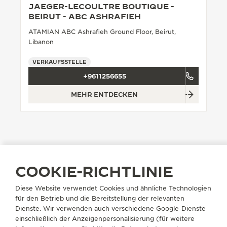
JAEGER-LECOULTRE BOUTIQUE -
THE SOUND MAKER
BEIRUT - ABC ASHRAFIEH
ATAMIAN ABC Ashrafieh Ground Floor, Beirut,
THE STELLAR ODYSSEY
Libanon
THE PRECISION PIONEER
VERKAUFSSTELLE
+9611256655
ALLE VERANSTALTUNGEN ANZEIGEN
MEHR ENTDECKEN
COOKIE-RICHTLINIE
BOUTIQUE SUCHEN
ALLE STORES
NAHER OSTEN
LIBANON
Diese Website verwendet Cookies und ähnliche Technologien
BEIRUT
für den Betrieb und die Bereitstellung der relevanten
Dienste. Wir verwenden auch verschiedene Google-Dienste
einschließlich der Anzeigenpersonalisierung (für weitere