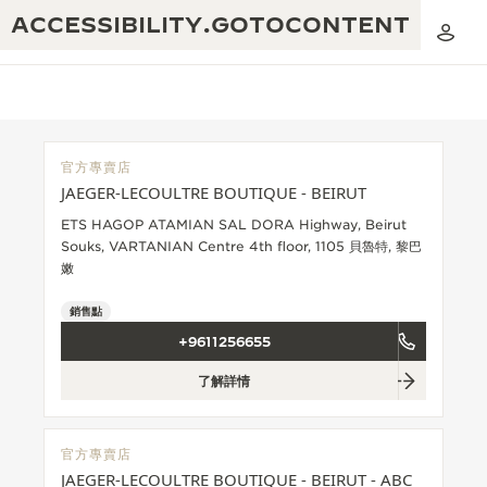
ACCESSIBILITY.GOTOCONTENT
官方專賣店
JAEGER-LECOULTRE BOUTIQUE - BEIRUT
黃金比例音樂表演
卓越工藝：逾 190 年歷史
ETS HAGOP ATAMIAN SAL DORA Highway, Beirut
Souks, VARTANIAN Centre 4th floor, 1105 貝魯特, 黎巴
REVERSO 1931 CAFÉ
無限創意：逾 430 項專利
嫩
積家保養服務
心靈手巧：1400 多種機芯
銷售點
+9611256655
時計保修
《THE PERPETUAL TIMEKEEPER》
精湛工藝：108 種工藝
展覽
了解詳情
時計保修
《THE DREAM SHAPER》展覽
官方專賣店
REVERSO 翻轉系列腕錶主題展覽
JAEGER-LECOULTRE BOUTIQUE - BEIRUT - ABC