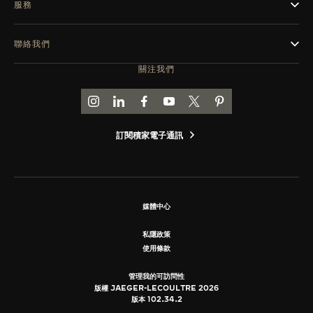
服務
聯絡我們
關注我們
前往積家 INSTAGRAM 頁面
前往積家 LINKEDIN 頁面
前往積家 FACEBOOK 頁面
前往積家 YOUTUBE 頁面
前往積家推特頁面
前往積家 PINTEREST
訂閱積家電子通訊
媒體中心
私隱政策
使用條款
管理我的可訪問性
版權 JAEGER-LECOULTRE 2026
版本 102.34.2