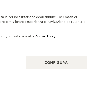
nclusa la personalizzazione degli annunci (per maggiori
dere e migliorare l'esperienza di navigazione dell'utente e
UTIQUE UFFICIALE
BOUTIQU
AEGER-LECOULTRE BOUTIQUE
JAEGE
zioni, consulta la nostra
Cookie Policy
.
 PLAZA SENAYAN
- JAK
a Senayan, Level 1, #121 A - 129 A, Jl. Asia Afrika
Level 1, #
 Jakarta Pusat, 10270 Giacarta, Indonesia
Giacarta, 
CONTROLLO FUNZIONALE - RIPARATORE UFFICIALE - PUNTO VENDITA
CONFIGURA