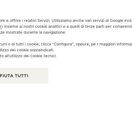
tire e offrire i relativi Servizi. Utilizziamo anche vari servizi di Google i
e
) insieme ai nostri cookie analitici e a quelli di terze parti per compren
BO
enze mostrate durante la navigazione.
J
cuni o di tutti i cookie, clicca “Configura”, oppure, pe r maggiori informa
-
ilizzo dei cookie sopraindicati.
Plaz
o all’utilizzo dei cookie tecnici.
No.
FIUTA TUTTI
BOUTIQUE UFFICIALE
JAEGER-LECOULTRE BOUTIQUE
- CHADSTONE - MELBOURNE
Shop 479, 1341 Dandenong Road, Chadstone
Shopping Centre, VIC 3148 Chadstone - Victoria,
Australia