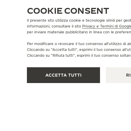
COOKIE CONSENT
Il presente sito utilizza cookie e tecnologie simili per ges
informazioni, consultare il sito
Privacy e Termini di Googl
BOUTIQUE UFFICIALE
per inviare materiale pubblicitario in linea con le prefer
JAEGER-LECOULTRE BOUTIQUE
Per modificare o revocare il tuo consenso all’utilizzo di al
- COLLINS STREET -
Cliccando su “Accetta tutti”, esprimi il tuo consenso all’ut
MELBOURNE
Cliccando su “Rifiuta tutti”, esprimi il tuo consenso soltant
86 Collins Street, VIC 3000 Melbourne, Australia
RIPARATORE UFFICIALE - PUNTO VENDITA
ACCETTA TUTTI
RI