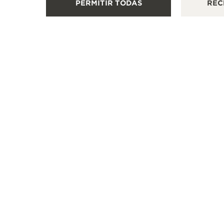
PERMITIR TODAS
REC
Sierpes, 23, 41004 Sevilla, España
PUNTO DE VENTA
+34 954 225 028
MÁS INFORMACIÓN
VOLVER AL PRINCIPIO DE LA PÁGINA
ENCONTRAR UNA BOUTIQUE
TODAS LAS TIENDAS
EU
ACERCA DE NOSOTROS
SERVICIOS