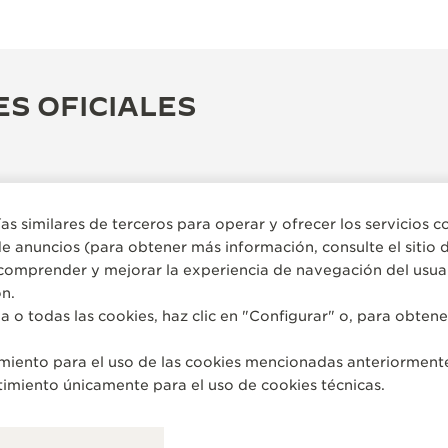
ES OFICIALES
gías similares de terceros para operar y ofrecer los servicios
de anuncios (para obtener más información, consulte el sitio
comprender y mejorar la experiencia de navegación del usuari
n.
a o todas las cookies, haz clic en "Configurar" o, para obte
timiento para el uso de las cookies mencionadas anteriorment
BOUTIQUE OFICIAL
BO
timiento únicamente para el uso de cookies técnicas.
JAEGER-LECOULTRE -
J
BOUTIQUE - MADRID
- 