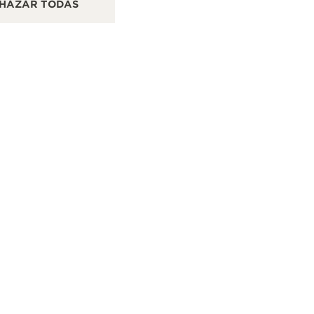
HAZAR TODAS
Calle de José Ortega y Gasset, 11, 28008 Madrid,
Ave
España
Por
COMPROBACIÓN FUNCIONAL - PUNTO DE VENTA
PU
+34917707902
MÁS INFORMACIÓN
ROPA
ESPAÑA
GRANADA
MIGUEL MUÑOZ JOYEROS
CONTACTO