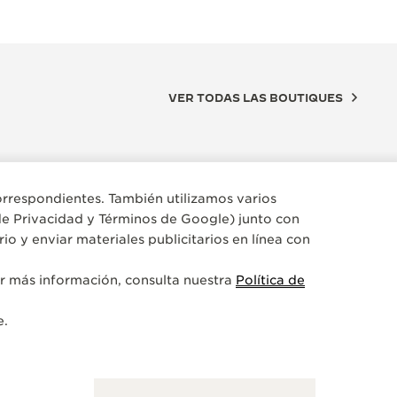
VER TODAS LAS BOUTIQUES
 correspondientes. También utilizamos varios
 de
Privacidad y Términos de Google
) junto con
o y enviar materiales publicitarios en línea con
ner más información, consulta nuestra
Política de
e.
UTIQUE OFICIAL
SOCIO O
AEGER-LECOULTRE BOUTIQUE
UNIÓN
LISBOA
Calle Gran