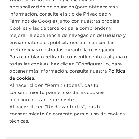
ENCONTRAR UNA BOUTIQUE
TODAS LAS TIENDAS
EUROPA
personalización de anuncios (para obtener más
THE SOUND MAKER
SUIZA
THUN
información, consulte el sitio de
Privacidad y
Términos de Google
) junto con nuestras propias
LA ODISEA ESTELAR
Cookies y las de terceros para comprender y
ACERCA DE NOSOTROS
mejorar la experiencia de navegación del usuario y
THE PRECISION PIONEER
enviar materiales publicitarios en línea con las
SERVICIOS
VER TODOS LOS EVENTOS
preferencias mostradas durante la navegación.
Para cambiar o retirar tu consentimiento a alguna o
todas las cookies, haz clic en "Configurar" o, para
CONTACTO
obtener más información, consulta nuestra
Política
SÍGANOS
de cookies
.
Al hacer clic en "Permitir todas", das tu
consentimiento para el uso de las cookies
IR A LA PÁGINA DE INSTAGRAM DE JAEGER-
IR A LA PÁGINA DE LINKEDIN DE JAEGE
IR A LA PÁGINA DE FACEBOOK DE
IR A LA PÁGINA DE YOUTUBE
IR A LA PÁGINA DE TWI
IR A LA PÁGINA D
mencionadas anteriormente.
SUSCRIBIRSE A LA NEWSLETTER
Al hacer clic en "Rechazar todas", das tu
consentimiento únicamente para el uso de cookies
técnicas.
PRENSA