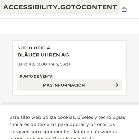
ACCESSIBILITY.GOTOCONTENT
SOCIO OFICIAL
BLÄUER UHREN AG
THE GOLDEN RATIO MUSICAL SHOW
EXCELENCIA: MÁS DE 190 AÑOS
Bälliz 40, 3600 Thun, Suiza
THE REVERSO 1931 CAFÉ
CREATIVIDAD: MÁS DE 430 PATENTES
PUNTO DE VENTA
MÁS INFORMACIÓN
GARANTÍA DE JAEGER-LECOULTRE
INGENIO: MÁS DE 1400 CALIBRES
GARANTÍA DE LOS RELOJES DE PULSERA
EXPOSICIÓN THE PERPETUAL
MAESTRÍA: 108 OFICIOS
TIMEKEEPER
GARANTÍA DE LOS RELOJES ATMOS
Este sitio web utiliza cookies, píxeles y tecnologías
THE DREAM SHAPER
similares de terceros para operar y ofrecer los
servicios correspondientes. También utilizamos
THE REVERSO STORIES
varios servicios de Google incluida la