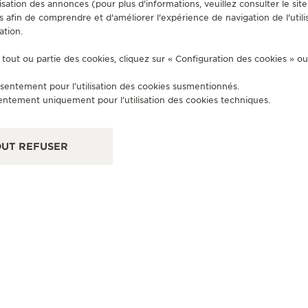
sation des annonces (pour plus d'informations, veuillez consulter le sit
s afin de comprendre et d'améliorer l'expérience de navigation de l'utili
ation.
BOUTIQUE OFFICIELLE
BO
tout ou partie des cookies, cliquez sur « Configuration des cookies » o
JAEGER-LECOULTRE BOUTIQUE
J
- LONDON HARRODS
- 
sentement pour l’utilisation des cookies susmentionnés.
entement uniquement pour l’utilisation des cookies techniques.
Fine Watch Room, Ground Floor, Brompton Road,
Sch
Knightsbridge, SW1X 7XL Londres, Royaume-Uni
UT REFUSER
CONTRÔLE FONCTIONNEL - POINT DE VENTE
+44 20 7730 1234