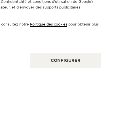
e
Confidentialité et conditions d'utilisation de Google
)
sateur, et d'envoyer des supports publicitaires
UTIQUE OFFICIELLE
PARTENA
u consultez notre
Politique des cookies
pour obtenir plus
AEGER-LECOULTRE BOUTIQUE
WATC
ANVERS
155 Regen
uttershofstraat 37, 2000 Anvers, Belgique
POINT DE
CONTRÔLE FONCTIONNEL - CENTRE DE SERVICE OFFICIEL - POINT DE VENTE
CONFIGURER
+32 3 269 99 99