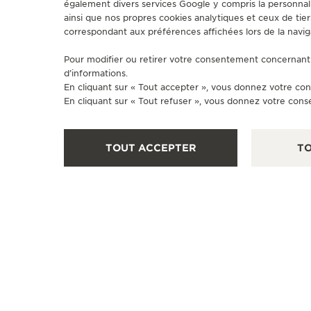
également divers services Google y compris la personnali
ainsi que nos propres cookies analytiques et ceux de tier
correspondant aux préférences affichées lors de la navig
Pour modifier ou retirer votre consentement concernant 
d’informations.
En cliquant sur « Tout accepter », vous donnez votre con
En cliquant sur « Tout refuser », vous donnez votre cons
TOUT ACCEPTER
TO
BOUTIQUE OFFICIELLE
VOTRE BOUTIQUE JAEGER-
LECOULTRE – LONDRES
13 Old Bond Street, W1S 4SX Londres, Royaume-Uni
HORLOGER - CONTRÔLE FONCTIONNEL - POINT DE VENTE
+44 20 3402 1960