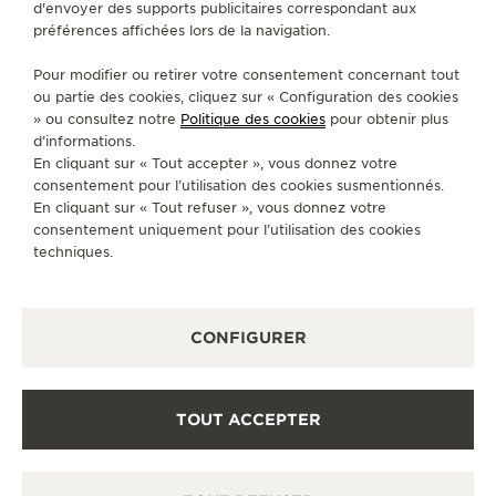
d'envoyer des supports publicitaires correspondant aux
préférences affichées lors de la navigation.
CONTACT
Pour modifier ou retirer votre consentement concernant tout
SUIVEZ-NOUS
ou partie des cookies, cliquez sur « Configuration des cookies
» ou consultez notre
Politique des cookies
pour obtenir plus
ACCÉDER À LA PAGE INSTAGRAM DE JAEGER
ACCÉDER À LA PAGE LINKEDIN DE JAE
ALLER SUR LA PAGE JAEGER-LEC
ACCÉDER À LA PAGE YOUTUB
ALLER SUR LA PAGE TW
ALLER SUR LA PAG
d’informations.
En cliquant sur « Tout accepter », vous donnez votre
S'INSCRIRE À LA NEWSLETTER
consentement pour l’utilisation des cookies susmentionnés.
En cliquant sur « Tout refuser », vous donnez votre
consentement uniquement pour l’utilisation des cookies
techniques.
PRESSE
CONFIGURER
POLITIQUE DE CONFIDENTIALITÉ
CONDITIONS GÉNÉRALES D'UTILISATION
CONDITIONS GÉNÉRALES DE VENTE
POLITIQUE EN MATIÈRE DE COOKIES
TOUT ACCEPTER
FICHE RELATIVE AUX QUALITÉS ET CARACTÉRISTIQUES
ENVIRONNEMENTALES
DÉCLARATION D'ACCESSIBILITÉ - WCAG
GÉRER L'ACCESSIBILITÉ