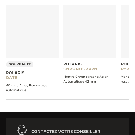
POLARIS
POLAR
NOUVEAUTÉ
CHRONOGRAPH
PERPE
POLARIS
Montre Chronographe Acier
Montre C
DATE
Automatique 42 mm
rose Au
40 mm, Acier, Remontage
automatique
CONTACTEZ VOTRE CONSEILLER