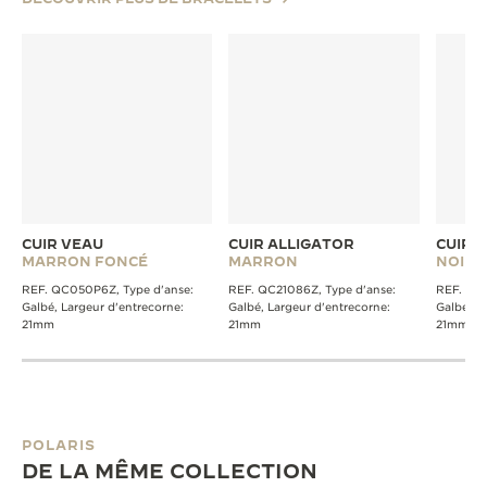
CUIR VEAU
CUIR ALLIGATOR
CUIR 
MARRON FONCÉ
MARRON
NOIR
REF. QC050P6Z, Type d'anse:
REF. QC21086Z, Type d'anse:
REF. QC2
Galbé, Largeur d'entrecorne:
Galbé, Largeur d'entrecorne:
Galbé, L
21mm
21mm
21mm
POLARIS
DE LA MÊME COLLECTION