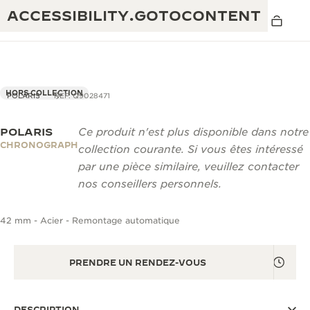
ACCESSIBILITY.GOTOCONTENT
HORS COLLECTION
POLARIS
REF. Q9028471
POLARIS
Ce produit n'est plus disponible dans notre
THE GOLDEN RATIO MUSICAL SHOW
EXCELLENCE : PLUS DE 190 ANS
CHRONOGRAPH
collection courante. Si vous êtes intéressé
THE REVERSO 1931 CAFÉ
par une pièce similaire, veuillez contacter
CRÉATIVITÉ : PLUS DE 430 BREVETS
nos conseillers personnels.
GARANTIE JAEGER-LECOULTRE
INGÉNIOSITÉ : PLUS DE 1 400 CALIBRES
42 mm - Acier - Remontage automatique
GARANTIE DES MONTRES
EXPOSITION « THE PERPETUAL
SAVOIR-FAIRE : 108 MÉTIERS
TIMEKEEPER »
GARANTIE ATMOS
PRENDRE UN RENDEZ-VOUS
EXPOSITION « THE DREAM SHAPER »
REVERSO, INTEMPORELLE DEPUIS 1931
DESCRIPTION