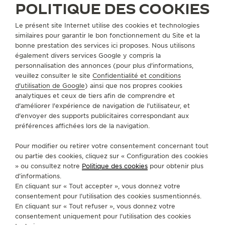
POLITIQUE DES COOKIES
Le présent site Internet utilise des cookies et technologies
similaires pour garantir le bon fonctionnement du Site et la
TOUTES LES COLLECTIONS
POLARIS
REF. Q9028471
bonne prestation des services ici proposes. Nous utilisons
également divers services Google y compris la
personnalisation des annonces (pour plus d'informations,
A PROPOS DE NOUS
veuillez consulter le site
Confidentialité et conditions
d'utilisation de Google
) ainsi que nos propres cookies
analytiques et ceux de tiers afin de comprendre et
SERVICES
d'améliorer l'expérience de navigation de l'utilisateur, et
d'envoyer des supports publicitaires correspondant aux
préférences affichées lors de la navigation.
CONTACT
Pour modifier ou retirer votre consentement concernant tout
SUIVEZ-NOUS
ou partie des cookies, cliquez sur « Configuration des cookies
» ou consultez notre
Politique des cookies
pour obtenir plus
ACCÉDER À LA PAGE INSTAGRAM DE JAEGER
ACCÉDER À LA PAGE LINKEDIN DE JAE
ALLER SUR LA PAGE JAEGER-LEC
ACCÉDER À LA PAGE YOUTUB
ALLER SUR LA PAGE TW
ALLER SUR LA PAG
d’informations.
En cliquant sur « Tout accepter », vous donnez votre
S'INSCRIRE À LA NEWSLETTER
consentement pour l’utilisation des cookies susmentionnés.
En cliquant sur « Tout refuser », vous donnez votre
consentement uniquement pour l’utilisation des cookies