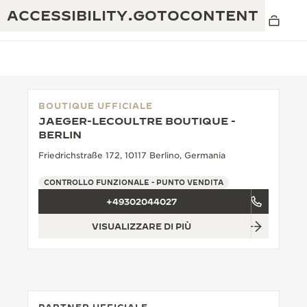
ACCESSIBILITY.GOTOCONTENT
BOUTIQUE UFFICIALE
JAEGER-LECOULTRE BOUTIQUE -
THE GOLDEN RATIO MUSICAL SHOW
BERLIN
ECCELLENZA: OLTRE 190 ANNI DI TRADIZIONE
Friedrichstraße 172, 10117 Berlino, Germania
IL REVERSO 1931 CAFÉ
CREATIVITÀ: OLTRE 430 BREVETTI
CONTROLLO FUNZIONALE - PUNTO VENDITA
GARANZIA JAEGER-LECOULTRE
INGEGNO: OLTRE 1.400 CALIBRI
+49302044027
GARANZIA DEI SEGNATEMPO
MOSTRA “THE PERPETUAL
MAESTRIA: 108 MESTIERI
VISUALIZZARE DI PIÙ
TIMEKEEPER”
GARANZIA ATMOS
THE DREAM SHAPER
REVERSO STORIES