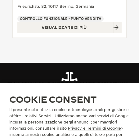
Friedrichstr. 82, 10117 Berlino, Germania
CONTROLLO FUNZIONALE - PUNTO VENDITA
VISUALIZZARE DI PIÙ
TROVARE UNA BOUTIQUE
TUTTI I NEGOZI
EUROPA
GERMANIA
BERLINO
COOKIE CONSENT
Il presente sito utilizza cookie e tecnologie simili per gestire e
INFORMAZIONI SU DI NOI
offrire i relativi Servizi. Utilizziamo anche vari servizi di Google
inclusa la personalizzazione degli annunci (per maggiori
informazioni, consultare il sito
Privacy e Termini di Google
)
SERVIZI
insieme ai nostri cookie analitici e a quelli di terze parti per