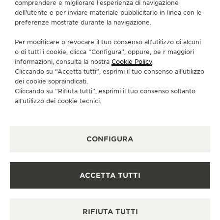
comprendere e migliorare l'esperienza di navigazione
CONTATTI
dell'utente e per inviare materiale pubblicitario in linea con le
preferenze mostrate durante la navigazione.
CI SEGUA
Per modificare o revocare il tuo consenso all’utilizzo di alcuni
o di tutti i cookie, clicca “Configura”, oppure, pe r maggiori
VAI ALLA PAGINA INSTAGRAM DI JAEGER-LE
VAI ALLA PAGINA LINKEDIN DI JAEGER
VAI ALLA PAGINA FACEBOOK DI J
VAI ALLA PAGINA YOUTUBE 
VAI ALLA PAGINA TWIT
VAI ALLA PAGINA 
informazioni, consulta la nostra
Cookie Policy
.
Cliccando su “Accetta tutti”, esprimi il tuo consenso all’utilizzo
ISCRIVERSI ALLA NEWSLETTER
dei cookie sopraindicati.
Cliccando su “Rifiuta tutti”, esprimi il tuo consenso soltanto
all’utilizzo dei cookie tecnici.
STAMPA
CONFIGURA
POLICY SULLA PRIVACY
CONDIZIONI D'USO
CONDIZIONI DI VENDITA
ACCETTA TUTTI
INFORMATIVA SUI COOKIE
DICHIARAZIONE DI ACCESSIBILITÀ - WCAG
GESTISCI LA MIA ACCESSIBILITÀ
RIFIUTA TUTTI
MODULO DI RECESSO