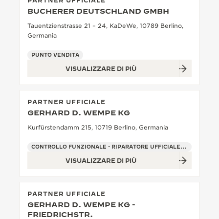
PARTNER UFFICIALE
BUCHERER DEUTSCHLAND GMBH
THE SOUND MAKER
Tauentzienstrasse 21 – 24, KaDeWe, 10789 Berlino,
THE STELLAR ODYSSEY
Germania
PUNTO VENDITA
THE PRECISION PIONEER
VISUALIZZARE DI PIÙ
VEDERE TUTTI GLI EVENTI
PARTNER UFFICIALE
GERHARD D. WEMPE KG
Kurfürstendamm 215, 10719 Berlino, Germania
CONTROLLO FUNZIONALE - RIPARATORE UFFICIALE - PUNTO VENDITA
VISUALIZZARE DI PIÙ
PARTNER UFFICIALE
GERHARD D. WEMPE KG -
FRIEDRICHSTR.